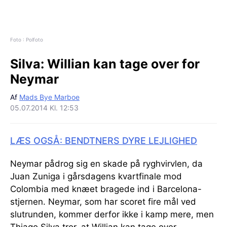
Foto : Polfoto
Silva:
Willian kan tage over for
Neymar
Af
Mads Bye Marboe
05.07.2014 Kl. 12:53
LÆS OGSÅ: BENDTNERS DYRE LEJLIGHED
Neymar pådrog sig en skade på ryghvirvlen, da
Juan Zuniga i gårsdagens kvartfinale mod
Colombia med knæet bragede ind i Barcelona-
stjernen. Neymar, som har scoret fire mål ved
slutrunden, kommer derfor ikke i kamp mere, men
Thiago Silva tror, at Willian kan tage over.