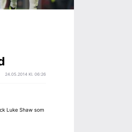
d
24.05.2014 Kl. 06:26
back Luke Shaw som