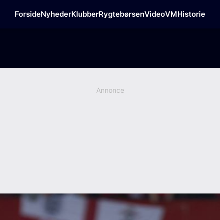
Forside
Nyheder
Klubber
Rygtebørsen
Video
VM
Historie
Annonce