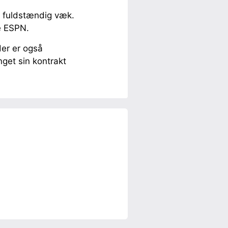
r fuldstændig væk.
e ESPN.
der er også
nget sin kontrakt