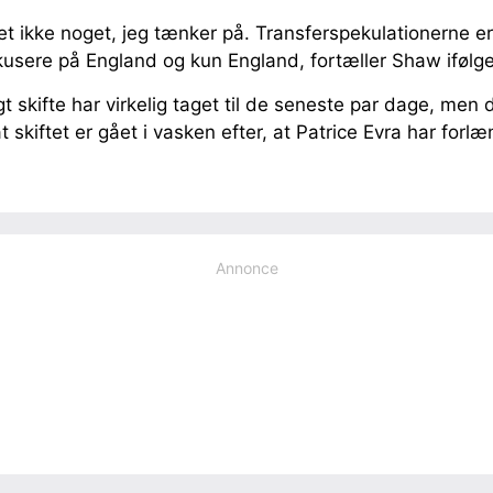
et ikke noget, jeg tænker på. Transferspekulationerne e
okusere på England og kun England, fortæller Shaw ifølg
gt skifte har virkelig taget til de seneste par dage, men 
 skiftet er gået i vasken efter, at Patrice Evra har forlæ
Annonce