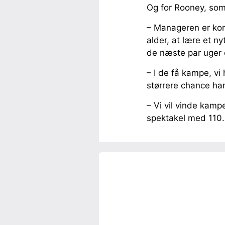
Og for Rooney, som 
– Manageren er komm
alder, at lære et n
de næste par uger e
– I de få kampe, vi 
størrere chance ha
– Vi vil vinde kampe
spektakel med 110.0