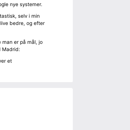
nogle nye systemer.
astisk, selv i min
live bedre, og efter
re man er på mål, jo
l Madrid:
ver et