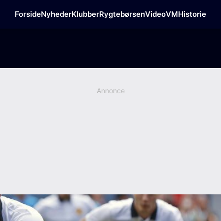
Forside
Nyheder
Klubber
Rygtebørsen
Video
VM
Historie
Annonce