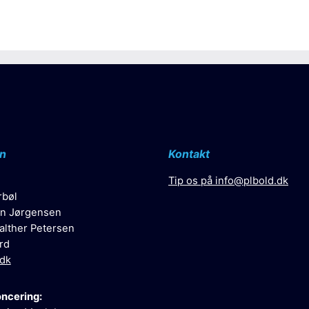
n
Kontakt
Tip os på
info@plbold.dk
rbøl
n Jørgensen
alther Petersen
rd
.dk
oncering: