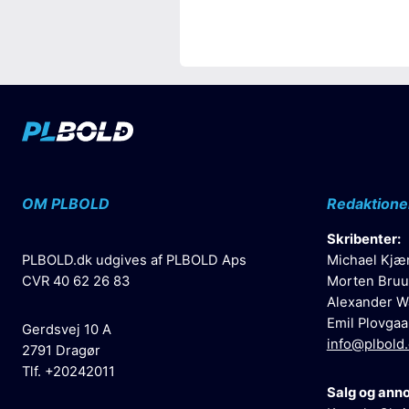
OM PLBOLD
Redaktione
Skribenter:
PLBOLD.dk udgives af PLBOLD Aps
Michael Kjæ
CVR 40 62 26 83
Morten Bruu
Alexander W
Emil Plovgaa
Gerdsvej 10 A
info@plbold
2791 Dragør
Tlf. +20242011
Salg og ann