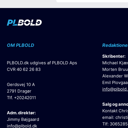
OM PLBOLD
Redaktione
Skribenter:
PLBOLD.dk udgives af PLBOLD Aps
Michael Kjæ
CVR 40 62 26 83
Morten Bruu
Alexander W
Emil Plovgaa
Gerdsvej 10 A
info@plbold
2791 Dragør
Tlf. +20242011
Salg og ann
Kontakt Chri
Adm. direktør:
email:
christ
Jimmy Bøjgaard
Tlf: 306528
info@plbold.dk