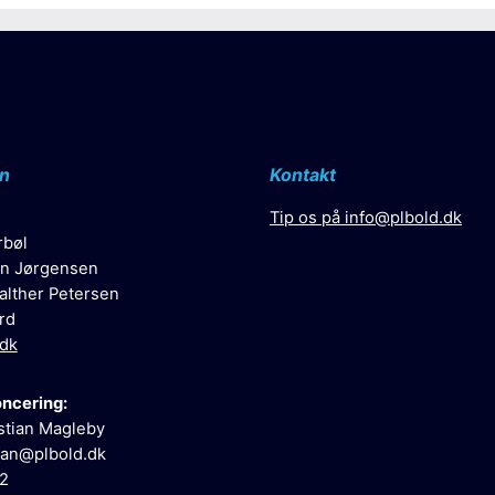
n
Kontakt
Tip os på
info@plbold.dk
rbøl
n Jørgensen
alther Petersen
rd
.dk
oncering:
stian Magleby
ian@plbold.dk
52