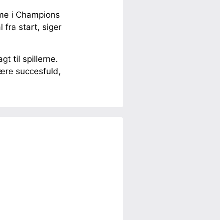
omme i Champions
fra start, siger
t til spillerne.
være succesfuld,