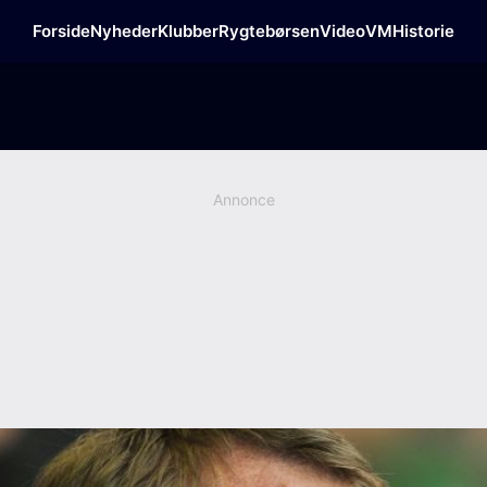
Forside
Nyheder
Klubber
Rygtebørsen
Video
VM
Historie
Annonce