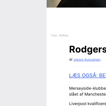
Foto : Polfoto
Rodgers
Af
Jeppe Augustsen
LÆS OGSÅ: BE
Merseyside-klubben
slået af Mancheste
Liverpool kvalifice