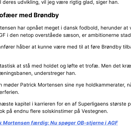
l deres udvikling, vil jeg være rigtig glad, siger han.
ofæer med Brøndby
tensen har opnået meget i dansk fodbold, herunder at 
 i den netop overståede sæson, er ambitionerne stadi
nfører håber at kunne være med til at føre Brøndby tilb
ntastisk at stå med holdet og løfte et trofæ. Men det kr
træningsbanen, understreger han.
 møder Patrick Mortensen sine nye holdkammerater, nå
rferien.
te kapitel i karrieren for en af Superligaens største pro
k på endnu flere solskinstimer på Vestegnen.
k Mortensen færdig:
Nu spøger OB-stjerne i AGF