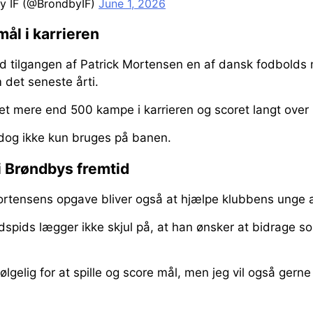
y IF (@BrondbyIF)
June 1, 2026
ål i karrieren
 tilgangen af Patrick Mortensen en af dansk fodbolds 
det seneste årti.
let mere end 500 kampe i karrieren og scoret langt over
 dog ikke kun bruges på banen.
 i Brøndbys fremtid
Mortensens opgave bliver også at hjælpe klubbens unge 
dspids lægger ikke skjul på, at han ønsker at bidrage s
lgelig for at spille og score mål, men jeg vil også gern