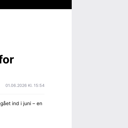
for
01.06.2026 Kl. 15:54
ået ind i juni – en