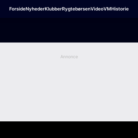
Forside
Nyheder
Klubber
Rygtebørsen
Video
VM
Historie
Annonce