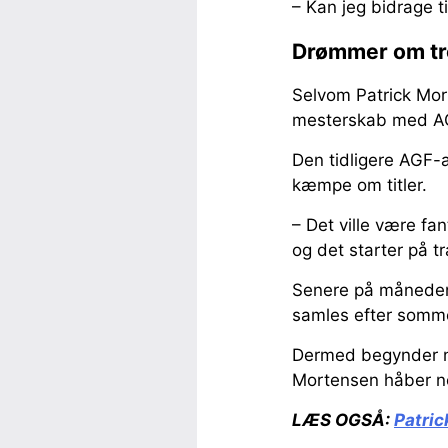
– Kan jeg bidrage ti
Drømmer om tr
Selvom Patrick Mor
mesterskab med AGF
Den tidligere AGF-a
kæmpe om titler.
– Det ville være fa
og det starter på 
Senere på måneden
samles efter somme
Dermed begynder næs
Mortensen håber no
LÆS OGSÅ:
Patric