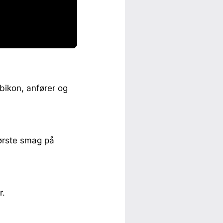
bikon, anfører og
første smag på
r.