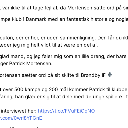
 var ikke til at tage fejl af, da Mortensen satte ord på s
mpe klub i Danmark med en fantastisk historie og nogle
ufori, der er her, er uden sammenligning. Den får du ik
er jeg mig helt vildt til at være en del af.
glad mand, og jeg føler mig som en lille dreng, der bare 
siger Patrick Mortensen.
ortensen sætter ord på sit skifte til Brøndby IF
t over 500 kampe og 200 mål kommer Patrick til klubb
aring, han glæder sig til at dele med de unge spillere i 
interviewet her:
https://t.co/FVuFEiOqNO
ter.com/0wri8YFGnE