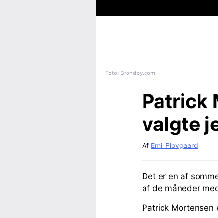
Foto: Brondby.com
Patrick
valgte 
Af
Emil Plovgaard
Det er en af sommer
af de måneder med 
Patrick Mortensen e