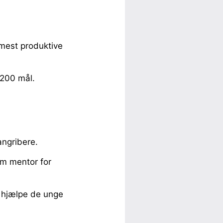
mest produktive
 200 mål.
angribere.
om mentor for
e hjælpe de unge