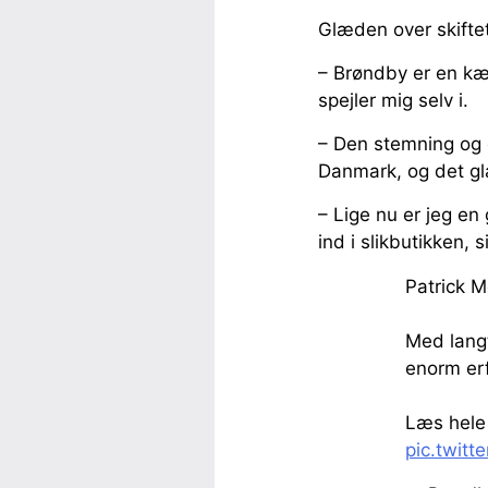
Glæden over skiftet
– Brøndby er en kæ
spejler mig selv i.
– Den stemning og e
Danmark, og det glæd
– Lige nu er jeg en 
ind i slikbutikken, 
Patrick M
Med lang
enorm erf
Læs hele 
pic.twit