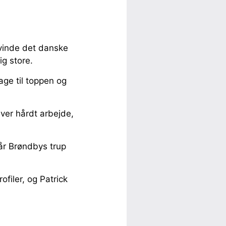
vinde det danske
g store.
age til toppen og
æver hårdt arbejde,
r Brøndbys trup
filer, og Patrick