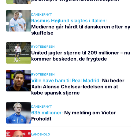
DANSKERNYT
Rasmus Højlund slagtes i Italien:
Medierne går hårdt til danskeren efter ny
skuffelse
RYGTEBØRSEN
United jagter stjerne til 209 millioner – nu
kommer beskeden, de frygtede
RYGTEBØRSEN
Ville have ham til Real Madrid:
Nu beder
Xabi Alonso Chelsea-ledelsen om at
købe spansk stjerne
DANSKERNYT
635 millioner:
Ny melding om Victor
Froholdt
LANDSHOLD