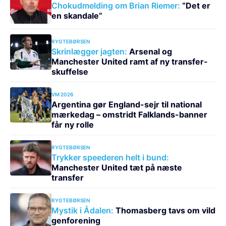
Chokudmelding om Brian Riemer:
“Det er
en skandale”
RYGTEBØRSEN
Skrinlægger jagten:
Arsenal og
Manchester United ramt af ny transfer-
skuffelse
VM 2026
Argentina gør England-sejr til national
mærkedag – omstridt Falklands-banner
får ny rolle
RYGTEBØRSEN
Trykker speederen helt i bund:
Manchester United tæt på næste
transfer
RYGTEBØRSEN
Mystik i Ådalen:
Thomasberg tavs om vild
genforening