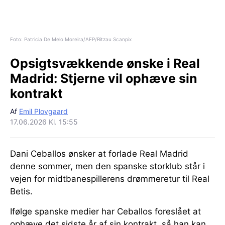
Foto: Patricia De Melo Moreira/AFP/Ritzau Scanpix
Opsigtsvækkende ønske i Real
Madrid:
Stjerne vil ophæve sin
kontrakt
Af
Emil Plovgaard
17.06.2026 Kl. 15:55
Dani Ceballos ønsker at forlade Real Madrid
denne sommer, men den spanske storklub står i
vejen for midtbanespillerens drømmeretur til Real
Betis.
Ifølge spanske medier har Ceballos foreslået at
ophæve det sidste år af sin kontrakt, så han kan