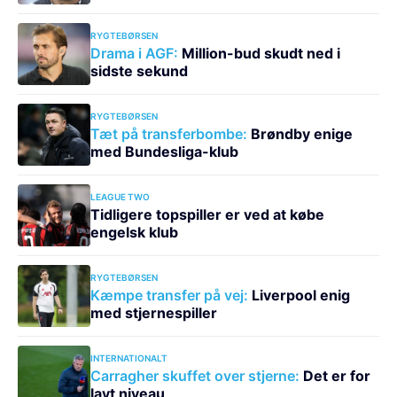
RYGTEBØRSEN
Drama i AGF:
Million-bud skudt ned i
sidste sekund
RYGTEBØRSEN
Tæt på transferbombe:
Brøndby enige
med Bundesliga-klub
LEAGUE TWO
Tidligere topspiller er ved at købe
engelsk klub
RYGTEBØRSEN
Kæmpe transfer på vej:
Liverpool enig
med stjernespiller
INTERNATIONALT
Carragher skuffet over stjerne:
Det er for
lavt niveau