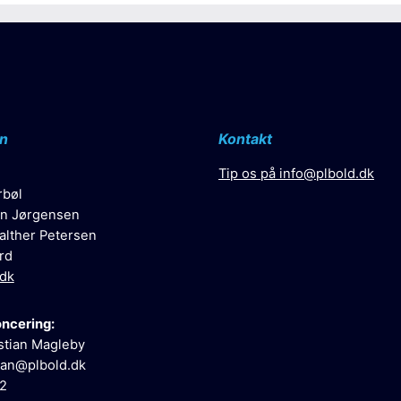
n
Kontakt
Tip os på
info@plbold.dk
rbøl
n Jørgensen
alther Petersen
rd
.dk
oncering:
stian Magleby
ian@plbold.dk
52