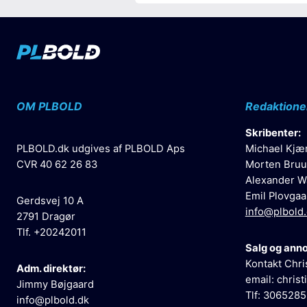
OM PLBOLD
Redaktione
Skribenter:
PLBOLD.dk udgives af PLBOLD Aps
Michael Kjæ
CVR 40 62 26 83
Morten Bruu
Alexander W
Emil Plovgaa
Gerdsvej 10 A
info@plbold
2791 Dragør
Tlf. +20242011
Salg og ann
Kontakt Chri
Adm. direktør:
email:
christ
Jimmy Bøjgaard
Tlf: 306528
info@plbold.dk