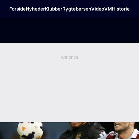
Forside
Nyheder
Klubber
Rygtebørsen
Video
VM
Historie
Annonce