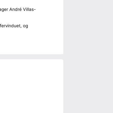
ager André Villas-
fervinduet, og