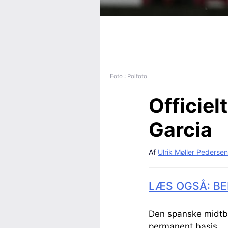
Foto : Polfoto
Officielt
Garcia
Af
Ulrik Møller Pedersen
LÆS OGSÅ: BE
Den spanske midtban
permanent basis.