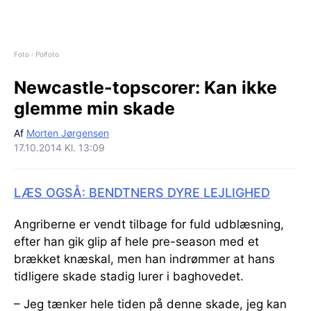
Foto : Polfoto
Newcastle-topscorer:
Kan ikke
glemme min skade
Af
Morten Jørgensen
17.10.2014 Kl. 13:09
LÆS OGSÅ: BENDTNERS DYRE LEJLIGHED
Angriberne er vendt tilbage for fuld udblæsning,
efter han gik glip af hele pre-season med et
brækket knæskal, men han indrømmer at hans
tidligere skade stadig lurer i baghovedet.
– Jeg tænker hele tiden på denne skade, jeg kan