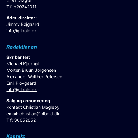
2791 Dragør
Tlf. +20242011
Adm. direktør:
Jimmy Bøjgaard
info@plbold.dk
Redaktionen
Skribenter:
Michael Kjærbøl
Morten Bruun Jørgensen
Alexander Walther Petersen
Emil Plovgaard
info@plbold.dk
Salg og annoncering:
Kontakt Christian Magleby
email:
christian@plbold.dk
Tlf: 30652852
Kontakt