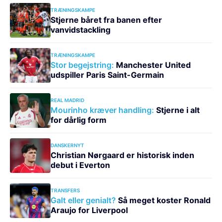
TRÆNINGSKAMPE
Stjerne båret fra banen efter
vanvidstackling
TRÆNINGSKAMPE
Stor begejstring:
Manchester United
udspiller Paris Saint-Germain
REAL MADRID
Mourinho kræver handling:
Stjerne i alt
for dårlig form
DANSKERNYT
Christian Nørgaard er historisk inden
debut i Everton
TRANSFERS
Galt eller genialt?
Så meget koster Ronald
Araujo for Liverpool