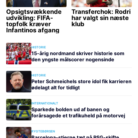
HISTORIE
15-årig nordmand skriver historie som
den yngste målscorer nogensinde
HISTORIE
Peter Schmeichels store idol fik karrieren
ødelagt alt for tidligt
INTERNATIONALT
Sparkede bolden ud af banen og
forårsagede et trafikuheld på motorvej
RYGTEBØRSEN
Barcelona-stjerne tæt på PSG-skifte