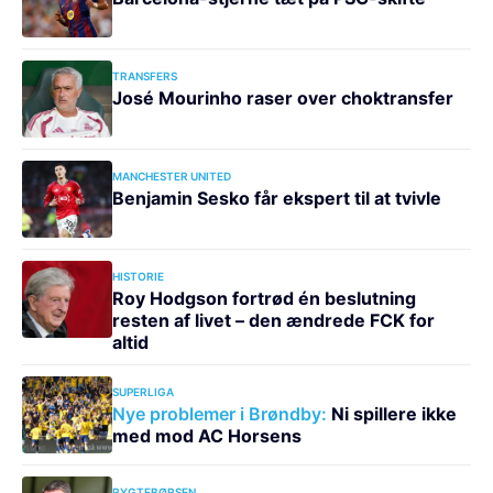
TRANSFERS
José Mourinho raser over choktransfer
MANCHESTER UNITED
Benjamin Sesko får ekspert til at tvivle
HISTORIE
Roy Hodgson fortrød én beslutning
resten af livet – den ændrede FCK for
altid
SUPERLIGA
Nye problemer i Brøndby:
Ni spillere ikke
med mod AC Horsens
RYGTEBØRSEN