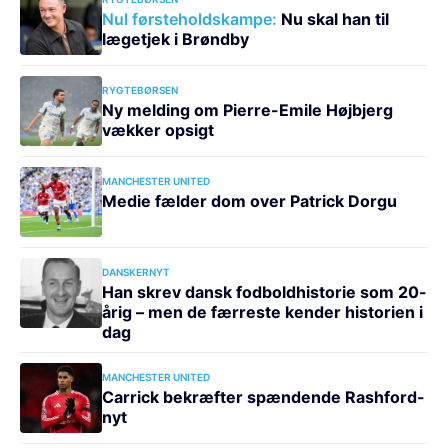
Nul førsteholdskampe:
Nu skal han til
lægetjek i Brøndby
RYGTEBØRSEN
Ny melding om Pierre-Emile Højbjerg
vækker opsigt
MANCHESTER UNITED
Medie fælder dom over Patrick Dorgu
DANSKERNYT
Han skrev dansk fodboldhistorie som 20-
årig – men de færreste kender historien i
dag
MANCHESTER UNITED
Carrick bekræfter spændende Rashford-
nyt