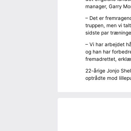
manager, Garry Monk
– Det er fremragend
truppen, men vi tal
sidste par træning
– Vi har arbejdet h
og han har forbedre
fremadrettet, erk
22-årige Jonjo Shel
optrådte mod lillep