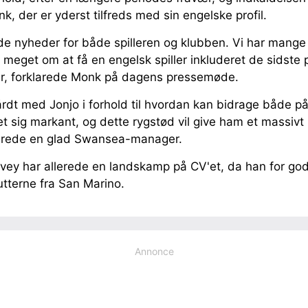
, der er yderst tilfreds med sin engelske profil.
e nyheder for både spilleren og klubben. Vi har mange 
t meget om at få en engelsk spiller inkluderet de sidste p
er, forklarede Monk på dagens pressemøde.
årdt med Jonjo i forhold til hvordan kan bidrage både p
t sig markant, og dette rygstød vil give ham et massivt
lærede en glad Swansea-manager.
vey har allerede en landskamp på CV'et, da han for godt
utterne fra San Marino.
Annonce