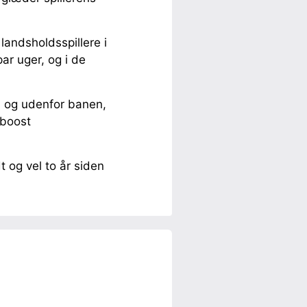
landsholdsspillere i
ar uger, og i de
å og udenfor banen,
 boost
 og vel to år siden