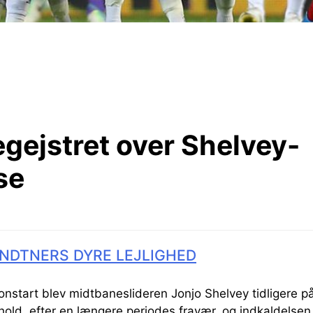
gejstret over Shelvey-
se
NDTNERS DYRE LEJLIGHED
nstart blev midtbaneslideren Jonjo Shelvey tidligere på
old, efter en længere periodes fravær, og indkaldelsen