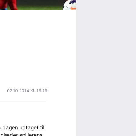
02.10.2014 Kl. 16:16
 dagen udtaget til
 glæder spillerens