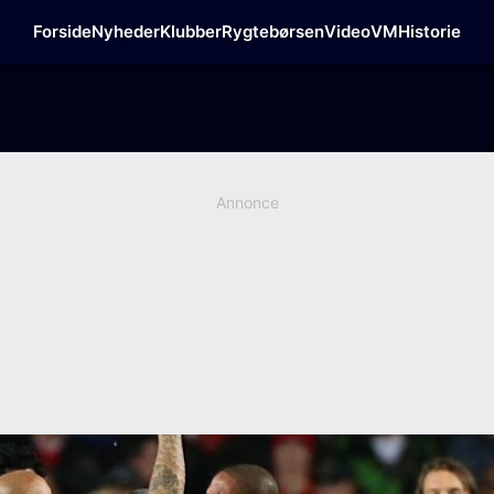
Forside
Nyheder
Klubber
Rygtebørsen
Video
VM
Historie
Annonce