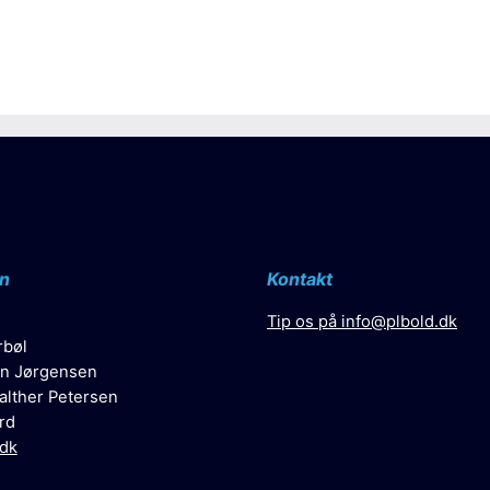
n
Kontakt
Tip os på
info@plbold.dk
rbøl
n Jørgensen
alther Petersen
rd
.dk