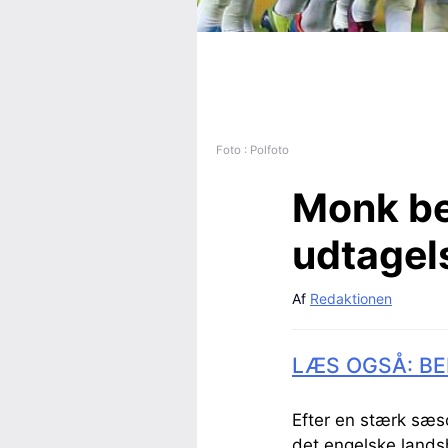
Foto : Polfoto
Monk be
udtagel
Af
Redaktionen
LÆS OGSÅ: BE
Efter en stærk sæso
det engelske landsh