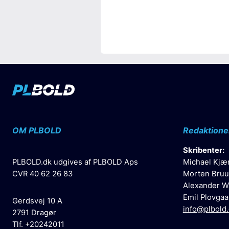
OM PLBOLD
Redaktione
Skribenter:
PLBOLD.dk udgives af PLBOLD Aps
Michael Kjæ
CVR 40 62 26 83
Morten Bruu
Alexander W
Emil Plovgaa
Gerdsvej 10 A
info@plbold
2791 Dragør
Tlf. +20242011