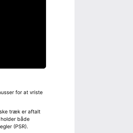
usser for at vriste
iske træk er aftalt
t holder både
egler (PSR).