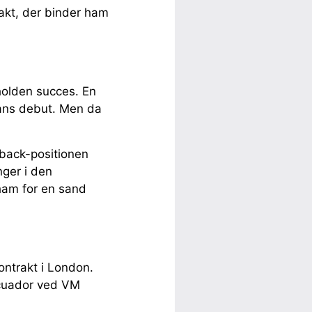
rakt, der binder ham
eholden succes. En
 hans debut. Men da
eback-positionen
nger i den
ham for en sand
ontrakt i London.
Ecuador ved VM