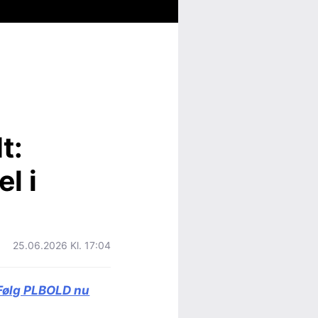
t:
l i
25.06.2026 Kl. 17:04
Følg PLBOLD nu