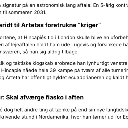
n signatur på en astronomisk lang aftale: En 5-årig kont
em til sommeren 2031.
idt til Artetas foretrukne “kriger”
i kortene, at Hincapiés tid i London skulle blive en uforb
ten af lejeaftalen holdt ham ude i ugevis og forsinkede
nsværen, så han sig aldrig tilbage.
ik og taktiske klogskab erobrede han lynhurtigt venstr
 Hincapié nåede hele 39 kampe på tværs af alle turneri
g Arteta har offentligt hyldet ecuadorianeren og kaldt 
: Skal afværge fiasko i aften
é dog helt andre ting at tænke på end sin nye langtidsk
 skrivende stund i Nordamerika, hvor han tørner ud for 