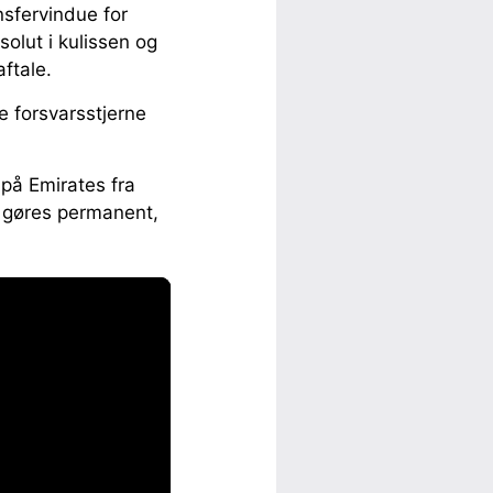
nsfervindue for
olut i kulissen og
ftale.
e forsvarsstjerne
på Emirates fra
e gøres permanent,