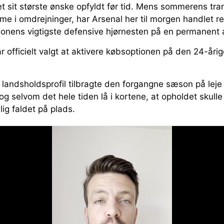
et sit største ønske opfyldt før tid. Mens sommerens tra
me i omdrejninger, har Arsenal her til morgen handlet res
sonens vigtigste defensive hjørnesten på en permanent a
officielt valgt at aktivere købsoptionen på den 24-årig
landsholdsprofil tilbragte den forgangne sæson på leje 
g selvom det hele tiden lå i kortene, at opholdet skull
ig faldet på plads.