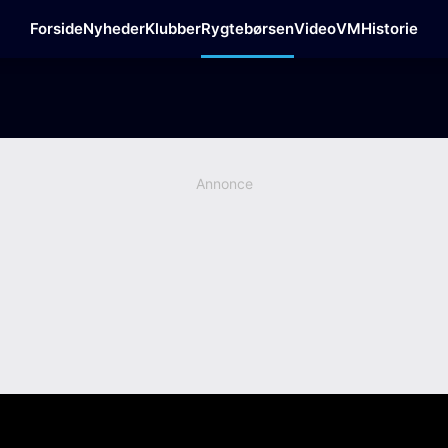
Forside
Nyheder
Klubber
Rygtebørsen
Video
VM
Historie
Annonce