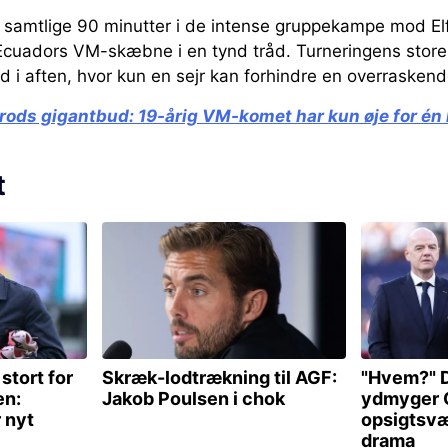
let samtlige 90 minutter i de intense gruppekampe mod 
Ecuadors VM-skæbne i en tynd tråd. Turneringens stor
 i aften, hvor kun en sejr kan forhindre en overrasken
trods gigantbud:
19-årig VM-komet har kun øje for én
t