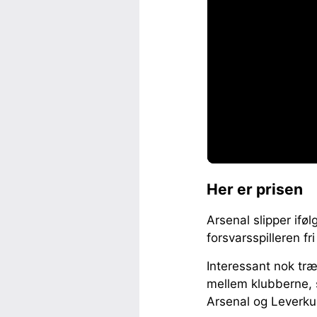
Her er prisen
Arsenal slipper iføl
forsvarsspilleren fr
Interessant nok træde
mellem klubberne, s
Arsenal og Leverkus