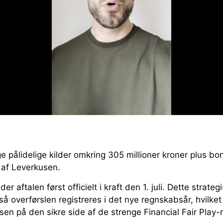
ge pålidelige kilder omkring 305 millioner kroner plus bon
i af Leverkusen.
r aftalen først officielt i kraft den 1. juli. Dette strateg
å overførslen registreres i det nye regnskabsår, hvilke
en på den sikre side af de strenge Financial Fair Play-r