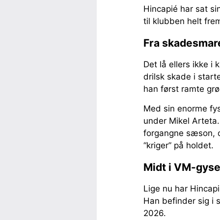
Hincapié har sat si
til klubben helt fr
Fra skadesmarer
Det lå ellers ikke 
drilsk skade i star
han først ramte grø
Med sin enorme fys
under Mikel Arteta.
forgangne sæson, o
“kriger” på holdet.
Midt i VM-gyser
Lige nu har Hincapi
Han befinder sig i
2026.