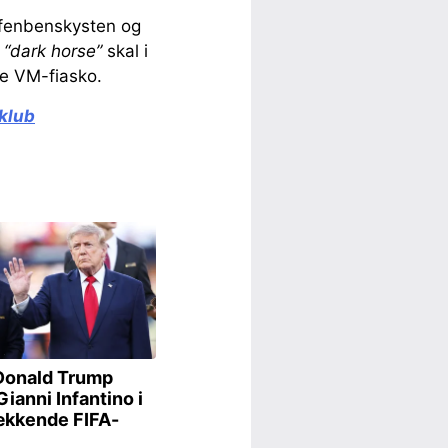
Elfenbenskysten og
e
“dark horse”
skal i
de VM-fiasko.
 klub