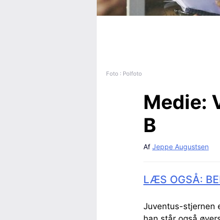
Foto : Polfoto
Medie:
V
B
Af
Jeppe Augustsen
LÆS OGSÅ: BE
Juventus-stjernen e
han står også øver