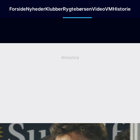
Forside
Nyheder
Klubber
Rygtebørsen
Video
VM
Historie
Annonce