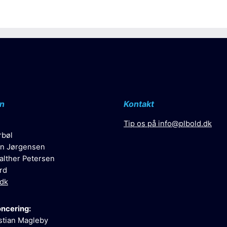
n
Kontakt
Tip os på
info@plbold.dk
rbøl
n Jørgensen
alther Petersen
rd
.dk
oncering:
stian Magleby