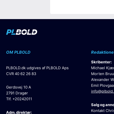
OM PLBOLD
Redaktione
Skribenter:
PLBOLD.dk udgives af PLBOLD Aps
Michael Kjæ
CVR 40 62 26 83
Morten Bruu
Alexander W
Emil Plovgaa
Gerdsvej 10 A
info@plbold
2791 Dragør
Tlf. +20242011
Salg og ann
Kontakt Chri
Adm. direktør: