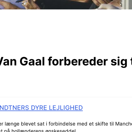
an Gaal forbereder sig t
NDTNERS DYRE LEJLIGHED
r længe blevet sat i forbindelse med et skifte til Manch
st på hollænderens ønskeseddel.