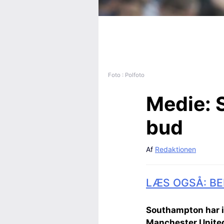
Foto : Polfoto
Medie:
S
bud
Af
Redaktionen
LÆS OGSÅ: BE
Southampton har i
Manchester United,