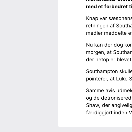
med et forbedret t
Knap var sæsonens s
retningen af Southa
medier meddelte ef
Nu kan der dog kom
morgen, at Southam
der netop er bleve
Southampton skulle
pointerer, at Luke
Samme avis udmelder
og de detronisered
Shaw, der angiveligt
færdiggjort inden VM