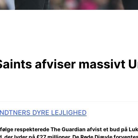
aints afviser massivt U
NDTNERS DYRE LEJLIGHED
følge respekterede The Guardian afvist et bud på Lu
 der lyder på £27 millioner. De Røde Djævle forvent