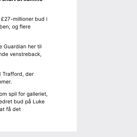
 £27-millioner bud i
ben, og flere
 Guardian her til
ende venstreback,
 Trafford, der
mmer.
 spil for galleriet,
bedret bud på Luke
at få det