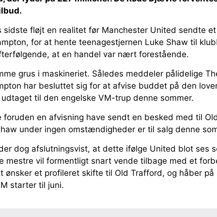
ilbud.
idste fløjt en realitet før Manchester United sendte et
mpton, for at hente teenagestjernen Luke Shaw til klub
terfølgende, at en handel var nært forestående.
me grus i maskineriet. Således meddeler pålidelige The
pton har besluttet sig for at afvise buddet på den lov
t udtaget til den engelske VM-trup denne sommer.
 foruden en afvisning have sendt en besked med til Old
 Shaw under ingen omstændigheder er til salg denne so
 dog afslutningsvist, at dette ifølge United blot ses som
e mestre vil formentligt snart vende tilbage med et for
 ønsker et profileret skifte til Old Trafford, og håber på 
 starter til juni.