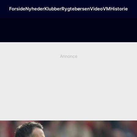
Forside
Nyheder
Klubber
Rygtebørsen
Video
VM
Historie
Annonce