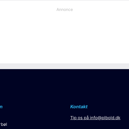
Annonce
n
Kontakt
Tip os på
info@plbold.dk
rbøl