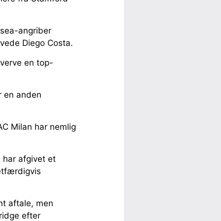
lsea-angriber
ervede Diego Costa.
hverve en top-
er en anden
AC Milan har nemlig
 har afgivet et
etfærdigvis
nt aftale, men
idge efter