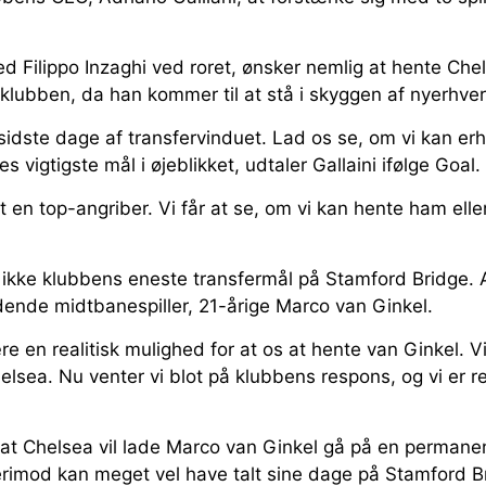
d Filippo Inzaghi ved roret, ønsker nemlig at hente Che
l klubben, da han kommer til at stå i skyggen af nyerhv
idste dage af transfervinduet. Lad os se, om vi kan er
es vigtigste mål i øjeblikket, udtaler Gallaini ifølge Goal.
art en top-angriber. Vi får at se, om vi kan hente ham ell
 ikke klubbens eneste transfermål på Stamford Bridge. 
nde midtbanespiller, 21-årige Marco van Ginkel.
ære en realitisk mulighed for at os at hente van Ginkel. Vi
helsea. Nu venter vi blot på klubbens respons, og vi er r
 at Chelsea vil lade Marco van Ginkel gå på en permane
rimod kan meget vel have talt sine dage på Stamford Br