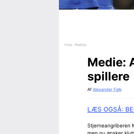
Foto : Polfoto
Medie:
A
spillere
Af
Alexander Falk
LÆS OGSÅ: BE
Stjerneangriberen Ma
men nu ønsker klubb