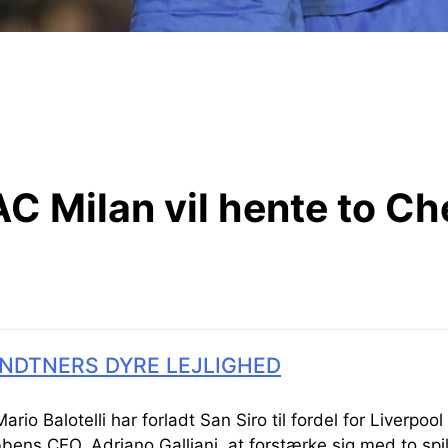
C Milan vil hente to Ch
NDTNERS DYRE LEJLIGHED
rio Balotelli har forladt San Siro til fordel for Liverpoo
ens CEO, Adriano Galliani, at forstærke sig med to spil