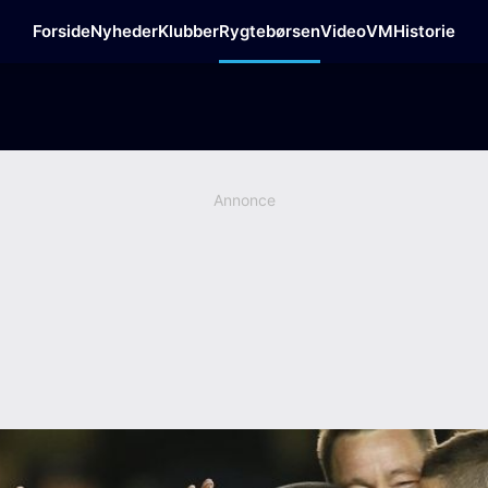
Forside
Nyheder
Klubber
Rygtebørsen
Video
VM
Historie
Annonce