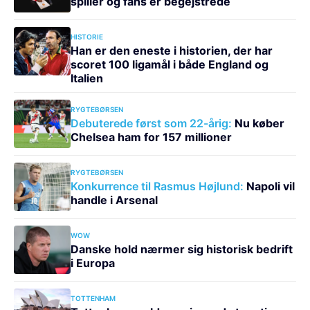
spiller og fans er begejstrede
HISTORIE
Han er den eneste i historien, der har
scoret 100 ligamål i både England og
Italien
RYGTEBØRSEN
Debuterede først som 22-årig:
Nu køber
Chelsea ham for 157 millioner
RYGTEBØRSEN
Konkurrence til Rasmus Højlund:
Napoli vil
handle i Arsenal
WOW
Danske hold nærmer sig historisk bedrift
i Europa
TOTTENHAM