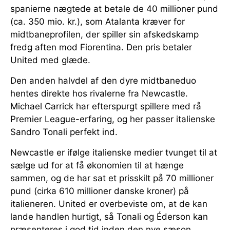
spanierne nægtede at betale de 40 millioner pund
(ca. 350 mio. kr.), som Atalanta kræver for
midtbaneprofilen, der spiller sin afskedskamp
fredg aften mod Fiorentina. Den pris betaler
United med glæde.
Den anden halvdel af den dyre midtbaneduo
hentes direkte hos rivalerne fra Newcastle.
Michael Carrick har efterspurgt spillere med rå
Premier League-erfaring, og her passer italienske
Sandro Tonali perfekt ind.
Newcastle er ifølge italienske medier tvunget til at
sælge ud for at få økonomien til at hænge
sammen, og de har sat et prisskilt på 70 millioner
pund (cirka 610 millioner danske kroner) på
italieneren. United er overbeviste om, at de kan
lande handlen hurtigt, så Tonali og Éderson kan
præsenteres i god tid inden den nye sæson