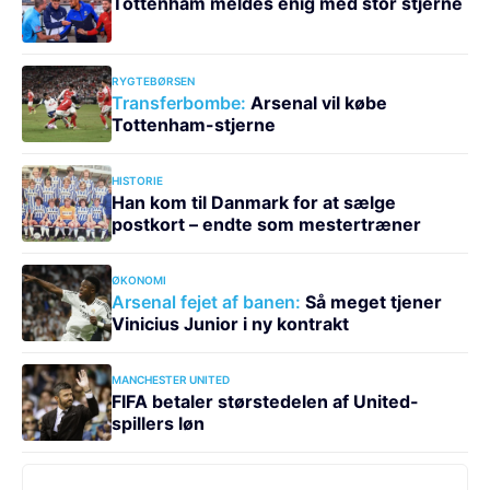
Tottenham meldes enig med stor stjerne
RYGTEBØRSEN
Transferbombe:
Arsenal vil købe
Tottenham-stjerne
HISTORIE
Han kom til Danmark for at sælge
postkort – endte som mestertræner
ØKONOMI
Arsenal fejet af banen:
Så meget tjener
Vinicius Junior i ny kontrakt
MANCHESTER UNITED
FIFA betaler størstedelen af United-
spillers løn