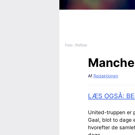
Foto : Polfoto
Manches
Af
Redaktionen
LÆS OGSÅ: BE
United-truppen er 
Gaal, blot to dage 
hvorefter de samlet 