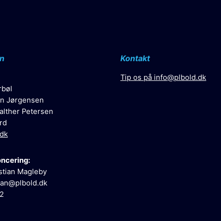
n
Kontakt
Tip os på
info@plbold.dk
rbøl
n Jørgensen
alther Petersen
rd
.dk
oncering:
stian Magleby
ian@plbold.dk
52