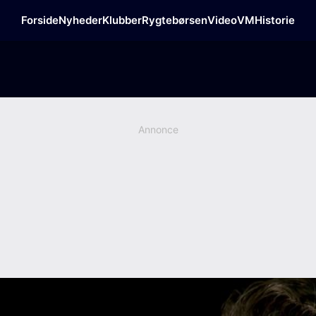
Forside
Nyheder
Klubber
Rygtebørsen
Video
VM
Historie
Annonce