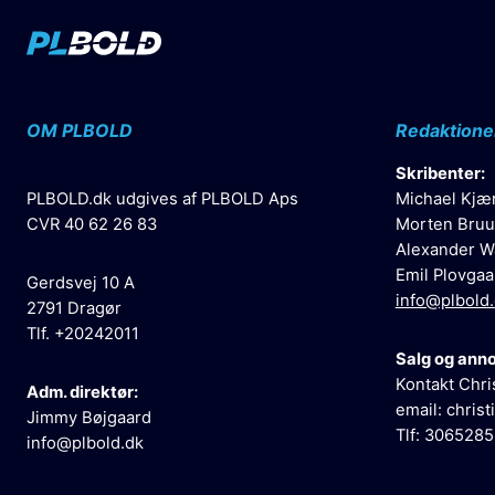
OM PLBOLD
Redaktione
Skribenter:
PLBOLD.dk udgives af PLBOLD Aps
Michael Kjæ
CVR 40 62 26 83
Morten Bruu
Alexander W
Emil Plovgaa
Gerdsvej 10 A
info@plbold
2791 Dragør
Tlf. +20242011
Salg og ann
Kontakt Chri
Adm. direktør:
email:
christ
Jimmy Bøjgaard
Tlf: 306528
info@plbold.dk