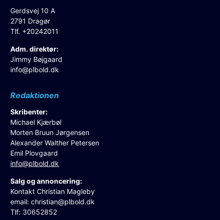
Gerdsvej 10 A
2791 Dragør
Tlf. +20242011
Adm. direktør:
Jimmy Bøjgaard
info@plbold.dk
Redaktionen
Skribenter:
Michael Kjærbøl
Morten Bruun Jørgensen
Alexander Walther Petersen
Emil Plovgaard
info@plbold.dk
Salg og annoncering:
Kontakt Christian Magleby
email:
christian@plbold.dk
Tlf: 30652852