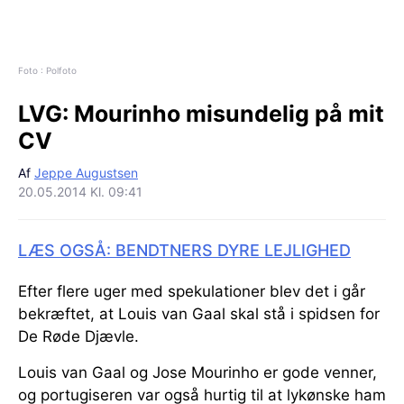
Foto : Polfoto
LVG:
Mourinho misundelig på mit
CV
Af
Jeppe Augustsen
20.05.2014 Kl. 09:41
LÆS OGSÅ: BENDTNERS DYRE LEJLIGHED
Efter flere uger med spekulationer blev det i går
bekræftet, at Louis van Gaal skal stå i spidsen for
De Røde Djævle.
Louis van Gaal og Jose Mourinho er gode venner,
og portugiseren var også hurtig til at lykønske ham