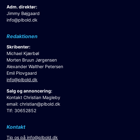
Adm. direktør:
Jimmy Bøjgaard
info@plbold.dk
Redaktionen
Skribenter:
Michael Kjærbøl
Morten Bruun Jørgensen
Alexander Walther Petersen
Emil Plovgaard
info@plbold.dk
Salg og annoncering:
Kontakt Christian Magleby
email:
christian@plbold.dk
Tlf: 30652852
Kontakt
Tip os på
info@plbold.dk