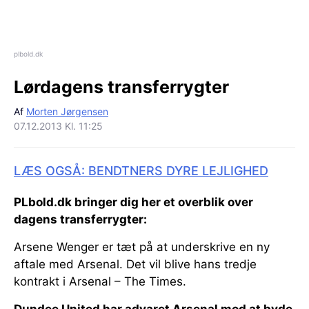
plbold.dk
Lørdagens transferrygter
Af
Morten Jørgensen
07.12.2013 Kl. 11:25
LÆS OGSÅ: BENDTNERS DYRE LEJLIGHED
PLbold.dk bringer dig her et overblik over
dagens transferrygter:
Arsene Wenger er tæt på at underskrive en ny
aftale med Arsenal. Det vil blive hans tredje
kontrakt i Arsenal – The Times.
Dundee United har advaret Arsenal mod at byde