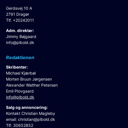
Gerdsvej 10 A
2791 Dragør
Tlf. +20242011
Adm. direktør:
Jimmy Bøjgaard
info@plbold.dk
Redaktionen
Skribenter:
Michael Kjærbøl
Morten Bruun Jørgensen
Alexander Walther Petersen
Emil Plovgaard
info@plbold.dk
Salg og annoncering:
Kontakt Christian Magleby
email:
christian@plbold.dk
Tlf: 30652852