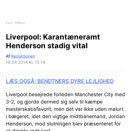
Foto : Polfoto
Liverpool:
Karantæneramt
Henderson stadig vital
Af
Redaktionen
19.04.2014 Kl. 15:14
LÆS OGSÅ: BENDTNERS DYRE LEJLIGHED
Liverpool besejrede forleden Manchester City med
3-2, og gjorde dermed sig selv til kæmpe
mesterskabsfavorit, men det var ikke uden malurt
i bægeret, idet den vigtige midtbanemand, Jordan
Henderson, mod slutningen blev præsenteret for
et direkte rødt kort.