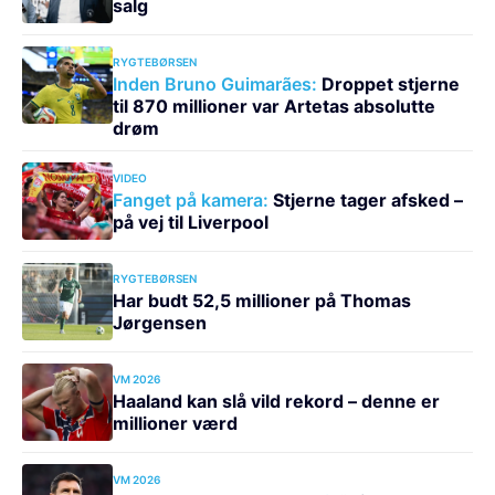
salg
RYGTEBØRSEN
Inden Bruno Guimarães:
Droppet stjerne
til 870 millioner var Artetas absolutte
drøm
VIDEO
Fanget på kamera:
Stjerne tager afsked –
på vej til Liverpool
RYGTEBØRSEN
Har budt 52,5 millioner på Thomas
Jørgensen
VM 2026
Haaland kan slå vild rekord – denne er
millioner værd
VM 2026