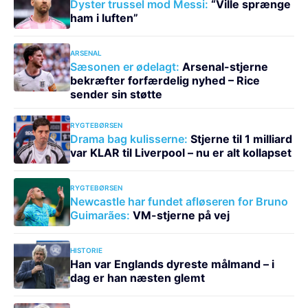
Dyster trussel mod Messi:
“Ville sprænge
ham i luften”
ARSENAL
Sæsonen er ødelagt:
Arsenal-stjerne
bekræfter forfærdelig nyhed – Rice
sender sin støtte
RYGTEBØRSEN
Drama bag kulisserne:
Stjerne til 1 milliard
var KLAR til Liverpool – nu er alt kollapset
RYGTEBØRSEN
Newcastle har fundet afløseren for Bruno
Guimarães:
VM-stjerne på vej
HISTORIE
Han var Englands dyreste målmand – i
dag er han næsten glemt