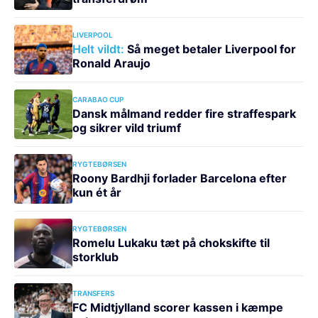
LIVERPOOL
Helt vildt:
Så meget betaler Liverpool for
Ronald Araujo
CARABAO CUP
Dansk målmand redder fire straffespark
og sikrer vild triumf
RYGTEBØRSEN
Roony Bardhji forlader Barcelona efter
kun ét år
RYGTEBØRSEN
Romelu Lukaku tæt på chokskifte til
storklub
TRANSFERS
FC Midtjylland scorer kassen i kæmpe