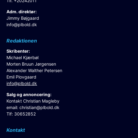
Tlf. +20242011
Adm. direktør:
Jimmy Bøjgaard
info@plbold.dk
Redaktionen
Skribenter:
Michael Kjærbøl
Morten Bruun Jørgensen
Alexander Walther Petersen
Emil Plovgaard
info@plbold.dk
Salg og annoncering:
Kontakt Christian Magleby
email:
christian@plbold.dk
Tlf: 30652852
Kontakt