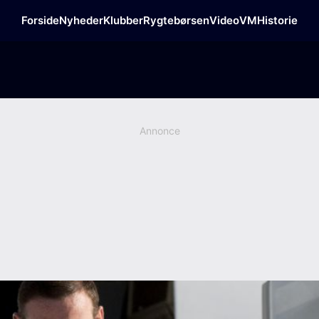
Forside
Nyheder
Klubber
Rygtebørsen
Video
VM
Historie
Annonce