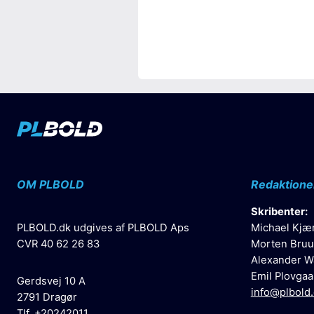
OM PLBOLD
Redaktione
Skribenter:
PLBOLD.dk udgives af PLBOLD Aps
Michael Kjæ
CVR 40 62 26 83
Morten Bruu
Alexander W
Emil Plovgaa
Gerdsvej 10 A
info@plbold
2791 Dragør
Tlf. +20242011