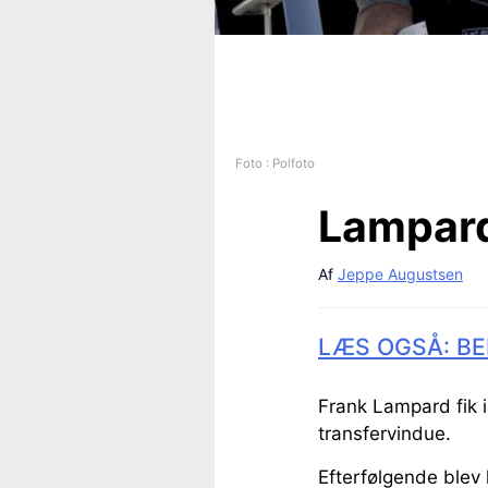
Foto : Polfoto
Lampar
Af
Jeppe Augustsen
LÆS OGSÅ: BE
Frank Lampard fik i
transfervindue.
Efterfølgende blev 