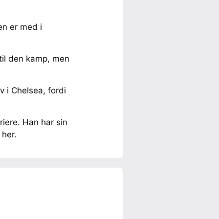
en er med i
n til den kamp, men
v i Chelsea, fordi
riere. Han har sin
 her.