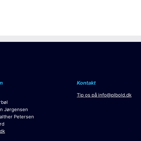
n
Kontakt
Tip os på
info@plbold.dk
rbøl
n Jørgensen
alther Petersen
rd
.dk