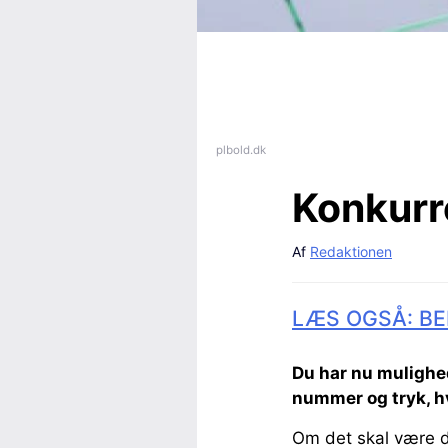
plbold.dk
Konkurr
Af
Redaktionen
LÆS OGSÅ: BE
Du har nu mulighe
nummer og tryk, hv
Om det skal være dit