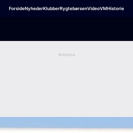
Forside
Nyheder
Klubber
Rygtebørsen
Video
VM
Historie
Annonce