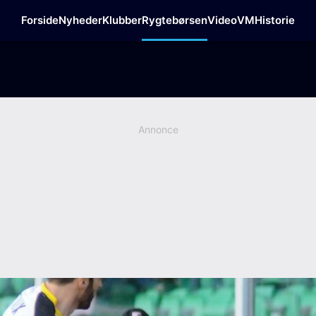
Forside
Nyheder
Klubber
Rygtebørsen
Video
VM
Historie
Annonce