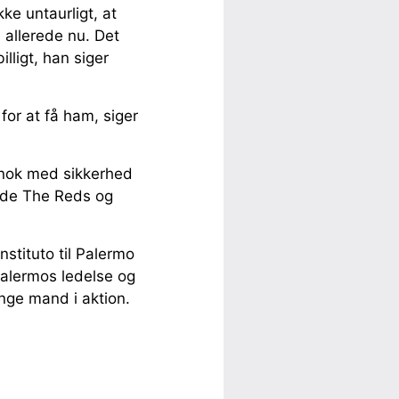
kke untaurligt, at
 allerede nu. Det
lligt, han siger
 for at få ham, siger
t nok med sikkerhed
både The Reds og
stituto til Palermo
Palermos ledelse og
nge mand i aktion.