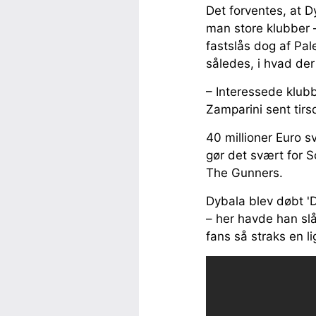
Det forventes, at Dy
man store klubber –
fastslås dog af Pal
således, i hvad der 
– Interessede klubbe
Zamparini sent tirs
40 millioner Euro s
gør det svært for 
The Gunners.
Dybala blev døbt 'D
– her havde han sl
fans så straks en 