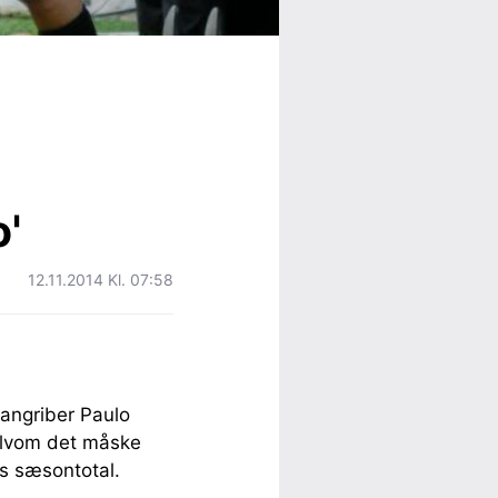
'
12.11.2014 Kl. 07:58
 angriber Paulo
selvom det måske
os sæsontotal.