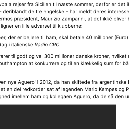
bala rejser fra Sicilien til næste sommer, derfor er det i
 deriblandt de tre engelske – har meldt deres interesse
ermos præsident, Maurizio Zamparini, at det ikké bliver bi
ligner en lille advarsel til klubberne:
r, der er bejlere til ham, skal betale 40 millioner (Euro)
dag i italienske
Radio CRC.
varer til godt og vel 300 millioner danske kroner, hvilke
Southampton at konkurrere og til en klækkelig sum for 
en nye Aguero' i 2012, da han skiftede fra argentinske In
ået en del redkorder sat af legenden Mario Kempes og 
lighed imellem ham og kollegaen Aguero, da de så den u