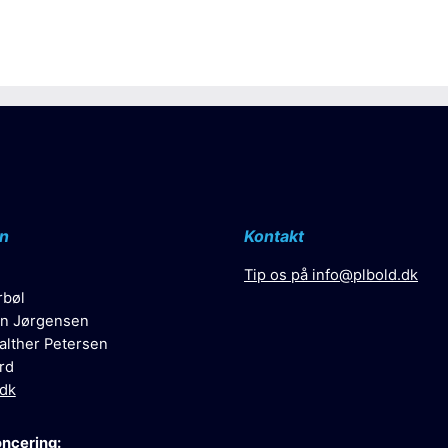
n
Kontakt
Tip os på
info@plbold.dk
rbøl
n Jørgensen
alther Petersen
rd
.dk
oncering: