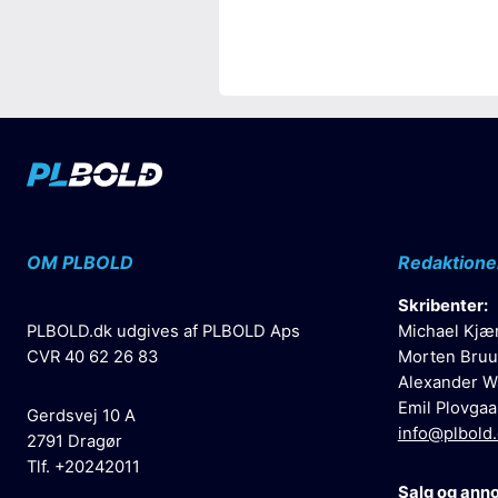
OM PLBOLD
Redaktione
Skribenter:
PLBOLD.dk udgives af PLBOLD Aps
Michael Kjæ
CVR 40 62 26 83
Morten Bruu
Alexander W
Emil Plovgaa
Gerdsvej 10 A
info@plbold
2791 Dragør
Tlf. +20242011
Salg og ann