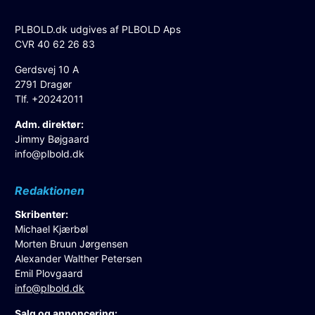
PLBOLD.dk udgives af PLBOLD Aps
CVR 40 62 26 83
Gerdsvej 10 A
2791 Dragør
Tlf. +20242011
Adm. direktør:
Jimmy Bøjgaard
info@plbold.dk
Redaktionen
Skribenter:
Michael Kjærbøl
Morten Bruun Jørgensen
Alexander Walther Petersen
Emil Plovgaard
info@plbold.dk
Salg og annoncering: