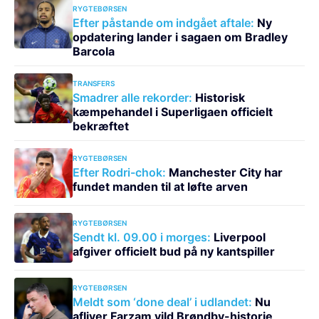
RYGTEBØRSEN
Efter påstande om indgået aftale:
Ny
opdatering lander i sagaen om Bradley
Barcola
TRANSFERS
Smadrer alle rekorder:
Historisk
kæmpehandel i Superligaen officielt
bekræftet
RYGTEBØRSEN
Efter Rodri-chok:
Manchester City har
fundet manden til at løfte arven
RYGTEBØRSEN
Sendt kl. 09.00 i morges:
Liverpool
afgiver officielt bud på ny kantspiller
RYGTEBØRSEN
Meldt som ‘done deal’ i udlandet:
Nu
afliver Farzam vild Brøndby-historie