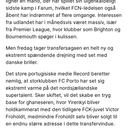
ligner en mand, der har spillet sin uigenkaldeligt
sidste kamp i Farum, hvilket FCN-ledelsen også
åbent har indrømmet af flere omgange. Interessen
fra udlandet har i månedsvis været massiv, især
fra Premier League, hvor klubber som Brighton og
Bournemouth spøger i kulissen.
Men fredag tager transfersagaen en helt ny og
ekstremt spændende drejning med set med
danske briller.
Det store portugisiske medie Record beretter
nemlig, at storklubben FC Porto har set sig
ekstremt varme på det nordsjællandske
supertalent. Sker skiftet, vil det skabe en tryg
base for ghaneseren, hvor Yirenkyi bliver
holdkammerat med den tidligere FCK-juvel Victor
Froholdt, medmindre Froholdt selv bliver solgt til
en endnu større adresse i dette transfervindue.