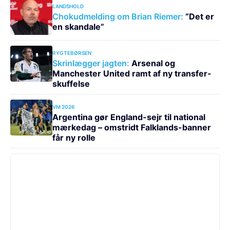
LANDSHOLD
Chokudmelding om Brian Riemer:
“Det er
en skandale”
RYGTEBØRSEN
Skrinlægger jagten:
Arsenal og
Manchester United ramt af ny transfer-
skuffelse
VM 2026
Argentina gør England-sejr til national
mærkedag – omstridt Falklands-banner
får ny rolle