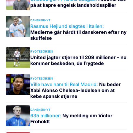
på at kapre engelsk landsholdsspiller
DANSKERNYT
Rasmus Højlund slagtes i Italien:
Medierne går hårdt til danskeren efter ny
skuffelse
RYGTEBØRSEN
United jagter stjerne til 209 millioner – nu
kommer beskeden, de frygtede
RYGTEBØRSEN
Ville have ham til Real Madrid:
Nu beder
Xabi Alonso Chelsea-ledelsen om at
købe spansk stjerne
DANSKERNYT
635 millioner:
Ny melding om Victor
Froholdt