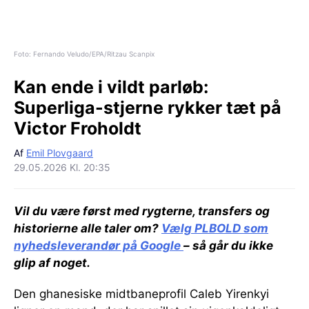
Foto: Fernando Veludo/EPA/Ritzau Scanpix
Kan ende i vildt parløb:
Superliga-stjerne rykker tæt på
Victor Froholdt
Af
Emil Plovgaard
29.05.2026 Kl. 20:35
Vil du være først med rygterne, transfers og
historierne alle taler om?
Vælg PLBOLD som
nyhedsleverandør på Google
– så går du ikke
glip af noget.
Den ghanesiske midtbaneprofil Caleb Yirenkyi