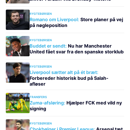
RYGTEBØRSEN
Romano om Liverpool:
Store planer på vej
på nøgleposition
RYGTEBØRSEN
Buddet er sendt:
Nu har Manchester
United fået svar fra den spanske storklub
RYGTEBØRSEN
Liverpool sætter alt på ét bræt:
Forbereder historisk bud på Salah-
afløser
TRANSFERS
Zuma-afsløring:
Hjælper FCK med vild ny
signing
RYGTEBØRSEN
Chokbølger i Premier League:
Arsenal tæt