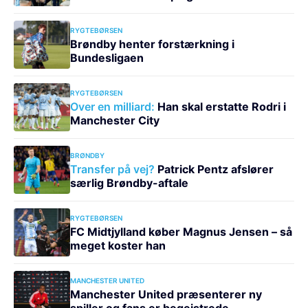
RYGTEBØRSEN
Brøndby henter forstærkning i
Bundesligaen
RYGTEBØRSEN
Over en milliard:
Han skal erstatte Rodri i
Manchester City
BRØNDBY
Transfer på vej?
Patrick Pentz afslører
særlig Brøndby-aftale
RYGTEBØRSEN
FC Midtjylland køber Magnus Jensen – så
meget koster han
MANCHESTER UNITED
Manchester United præsenterer ny
spiller og fans er begejstrede