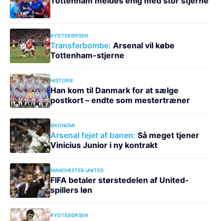
Tottenham meldes enig med stor stjerne
RYGTEBØRSEN
Transferbombe:
Arsenal vil købe
Tottenham-stjerne
HISTORIE
Han kom til Danmark for at sælge
postkort – endte som mestertræner
ØKONOMI
Arsenal fejet af banen:
Så meget tjener
Vinicius Junior i ny kontrakt
MANCHESTER UNITED
FIFA betaler størstedelen af United-
spillers løn
RYGTEBØRSEN