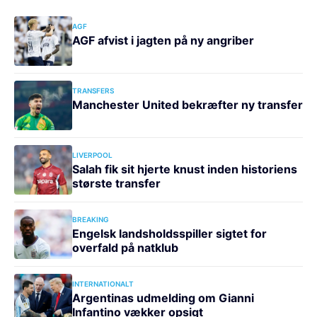
AGF
AGF afvist i jagten på ny angriber
TRANSFERS
Manchester United bekræfter ny transfer
LIVERPOOL
Salah fik sit hjerte knust inden historiens
største transfer
BREAKING
Engelsk landsholdsspiller sigtet for
overfald på natklub
INTERNATIONALT
Argentinas udmelding om Gianni
Infantino vækker opsigt