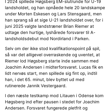
I 2024 spillede Høgsberg EM-slutrunde for U-19
landsholdet, og han opnåede hele 20 landskampe
under Morten Eskesen og Lars Stensgaard, men
han sprang så at sige U-21 landsholdet over, for i
juni 2025 valgte landstræner Brian Riemer at
udtage den hurtige, lyshårede forsvarer til A-
landsholdsdebut mod Nordirland i Parken.
Selv om der ikke stod kvalifikationspoint på spil,
så var det alligevel overraskende og uventet, at
Riemer lod Høgsberg starte inde sammen med
Joachim Andersen i midterforsvaret. Lucas fik en
lidt nervøs start, men spillede sig fint op, indtil
han, i det 65. minut, blev byttet ud med
rutinerede Jannik Vestergaard.
I den næste testkamp mod Litauen i Odense kom
Høgsberg ind efter pausen i stedet for Joachim
Andersen. Forsvaret fungerede pletfrit og