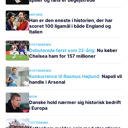
HISTORIE
Han er den eneste i historien, der har
scoret 100 ligamål i både England og
Italien
RYGTEBØRSEN
Debuterede først som 22-årig:
Nu køber
Chelsea ham for 157 millioner
RYGTEBØRSEN
Konkurrence til Rasmus Højlund:
Napoli vil
handle i Arsenal
WOW
Danske hold nærmer sig historisk bedrift
i Europa
TOTTENHAM