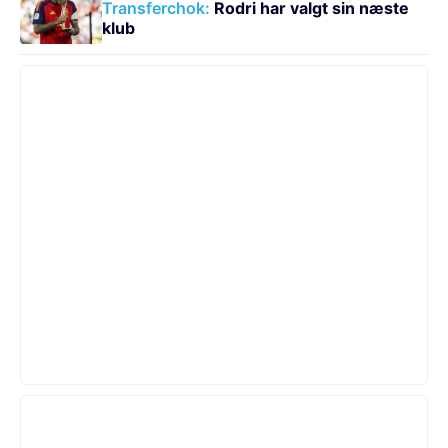
Transferchok:
Rodri har valgt sin næste
klub