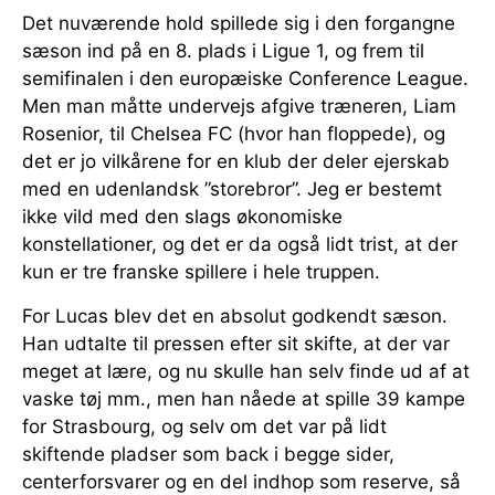
Det nuværende hold spillede sig i den forgangne
sæson ind på en 8. plads i Ligue 1, og frem til
semifinalen i den europæiske Conference League.
Men man måtte undervejs afgive træneren, Liam
Rosenior, til Chelsea FC (hvor han floppede), og
det er jo vilkårene for en klub der deler ejerskab
med en udenlandsk ”storebror”. Jeg er bestemt
ikke vild med den slags økonomiske
konstellationer, og det er da også lidt trist, at der
kun er tre franske spillere i hele truppen.
For Lucas blev det en absolut godkendt sæson.
Han udtalte til pressen efter sit skifte, at der var
meget at lære, og nu skulle han selv finde ud af at
vaske tøj mm., men han nåede at spille 39 kampe
for Strasbourg, og selv om det var på lidt
skiftende pladser som back i begge sider,
centerforsvarer og en del indhop som reserve, så