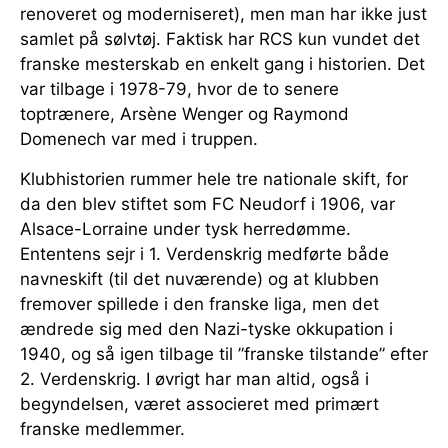
renoveret og moderniseret), men man har ikke just
samlet på sølvtøj. Faktisk har RCS kun vundet det
franske mesterskab en enkelt gang i historien. Det
var tilbage i 1978-79, hvor de to senere
toptrænere, Arsène Wenger og Raymond
Domenech var med i truppen.
Klubhistorien rummer hele tre nationale skift, for
da den blev stiftet som FC Neudorf i 1906, var
Alsace-Lorraine under tysk herredømme.
Ententens sejr i 1. Verdenskrig medførte både
navneskift (til det nuværende) og at klubben
fremover spillede i den franske liga, men det
ændrede sig med den Nazi-tyske okkupation i
1940, og så igen tilbage til ”franske tilstande” efter
2. Verdenskrig. I øvrigt har man altid, også i
begyndelsen, været associeret med primært
franske medlemmer.