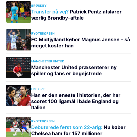
BRØNDBY
Transfer på vej?
Patrick Pentz afslører
særlig Brøndby-aftale
RYGTEBØRSEN
FC Midtjylland køber Magnus Jensen – så
meget koster han
MANCHESTER UNITED
Manchester United præsenterer ny
spiller og fans er begejstrede
HISTORIE
Han er den eneste i historien, der har
scoret 100 ligamål i både England og
Italien
RYGTEBØRSEN
Debuterede først som 22-årig:
Nu køber
Chelsea ham for 157 millioner