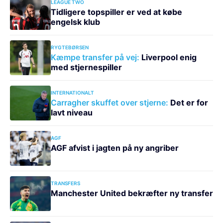
LEAGUE TWO
Tidligere topspiller er ved at købe
engelsk klub
RYGTEBØRSEN
Kæmpe transfer på vej:
Liverpool enig
med stjernespiller
INTERNATIONALT
Carragher skuffet over stjerne:
Det er for
lavt niveau
AGF
AGF afvist i jagten på ny angriber
TRANSFERS
Manchester United bekræfter ny transfer