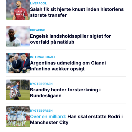
LIVERPOOL
Salah fik sit hjerte knust inden historiens
største transfer
BREAKING
Engelsk landsholdsspiller sigtet for
overfald på natklub
INTERNATIONALT
Argentinas udmelding om Gianni
Infantino vækker opsigt
RYGTEBØRSEN
Brøndby henter forstærkning i
Bundesligaen
RYGTEBØRSEN
Over en milliard:
Han skal erstatte Rodri i
Manchester City