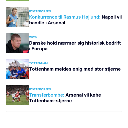
RYGTEBØRSEN
Konkurrence til Rasmus Højlund:
Napoli vil
handle i Arsenal
WOW
Danske hold nærmer sig historisk bedrift
i Europa
TOTTENHAM
Tottenham meldes enig med stor stjerne
RYGTEBØRSEN
Transferbombe:
Arsenal vil købe
Tottenham-stjerne