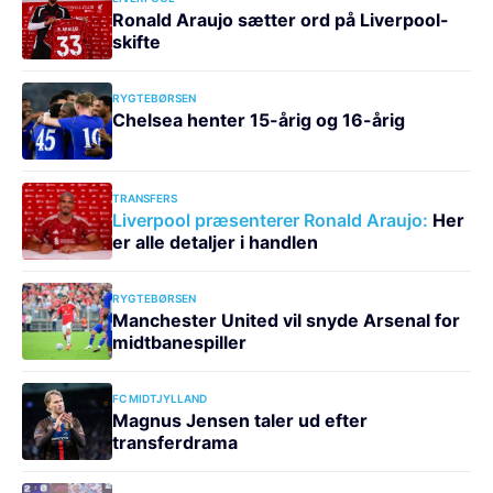
Ronald Araujo sætter ord på Liverpool-
skifte
RYGTEBØRSEN
Chelsea henter 15-årig og 16-årig
TRANSFERS
Liverpool præsenterer Ronald Araujo:
Her
er alle detaljer i handlen
RYGTEBØRSEN
Manchester United vil snyde Arsenal for
midtbanespiller
FC MIDTJYLLAND
Magnus Jensen taler ud efter
transferdrama