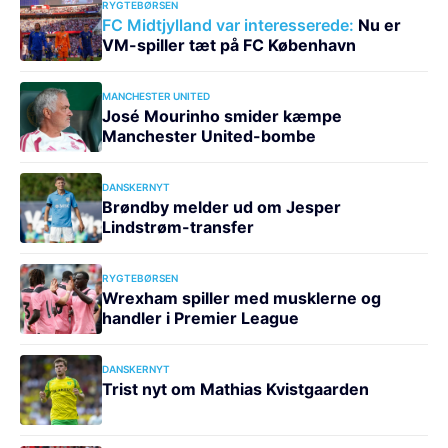
RYGTEBØRSEN
FC Midtjylland var interesserede:
Nu er
VM-spiller tæt på FC København
MANCHESTER UNITED
José Mourinho smider kæmpe
Manchester United-bombe
DANSKERNYT
Brøndby melder ud om Jesper
Lindstrøm-transfer
RYGTEBØRSEN
Wrexham spiller med musklerne og
handler i Premier League
DANSKERNYT
Trist nyt om Mathias Kvistgaarden