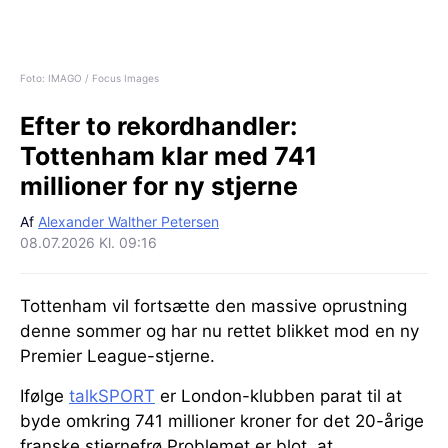
Foto: IMAGO / Focus Images
Efter to rekordhandler:
Tottenham klar med 741
millioner for ny stjerne
Af
Alexander Walther Petersen
08.07.2026 Kl. 09:16
Tottenham vil fortsætte den massive oprustning
denne sommer og har nu rettet blikket mod en ny
Premier League-stjerne.
Ifølge
talkSPORT
er London-klubben parat til at
byde omkring 741 millioner kroner for det 20-årige
franske stjernefrø Problemet er blot, at