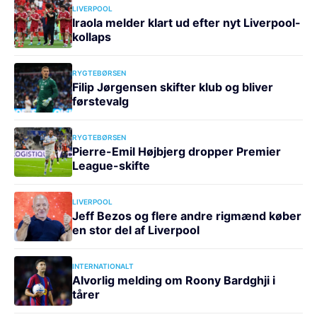
LIVERPOOL
Iraola melder klart ud efter nyt Liverpool-
kollaps
RYGTEBØRSEN
Filip Jørgensen skifter klub og bliver
førstevalg
RYGTEBØRSEN
Pierre-Emil Højbjerg dropper Premier
League-skifte
LIVERPOOL
Jeff Bezos og flere andre rigmænd køber
en stor del af Liverpool
INTERNATIONALT
Alvorlig melding om Roony Bardghji i
tårer