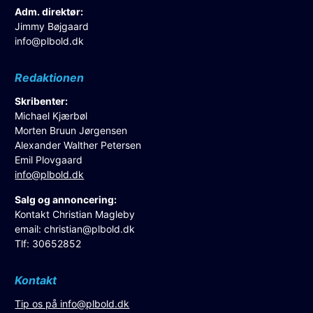
Adm. direktør:
Jimmy Bøjgaard
info@plbold.dk
Redaktionen
Skribenter:
Michael Kjærbøl
Morten Bruun Jørgensen
Alexander Walther Petersen
Emil Plovgaard
info@plbold.dk
Salg og annoncering:
Kontakt Christian Magleby
email:
christian@plbold.dk
Tlf: 30652852
Kontakt
Tip os på
info@plbold.dk