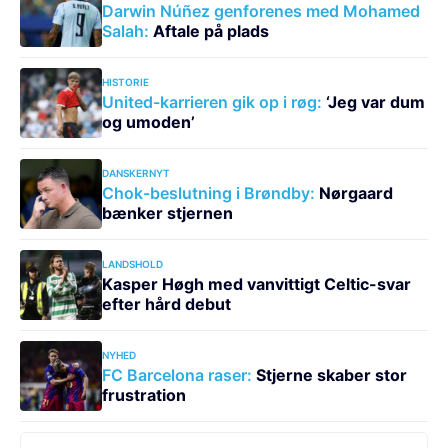
Darwin Núñez genforenes med Mohamed
Salah:
Aftale på plads
HISTORIE
United-karrieren gik op i røg:
‘Jeg var dum
og umoden’
DANSKERNYT
Chok-beslutning i Brøndby:
Nørgaard
bænker stjernen
LANDSHOLD
Kasper Høgh med vanvittigt Celtic-svar
efter hård debut
NYHED
FC Barcelona raser:
Stjerne skaber stor
frustration