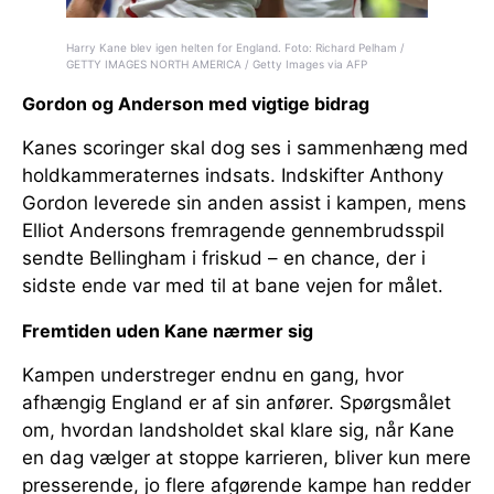
Harry Kane blev igen helten for England. Foto: Richard Pelham /
GETTY IMAGES NORTH AMERICA / Getty Images via AFP
Gordon og Anderson med vigtige bidrag
Kanes scoringer skal dog ses i sammenhæng med
holdkammeraternes indsats. Indskifter Anthony
Gordon leverede sin anden assist i kampen, mens
Elliot Andersons fremragende gennembrudsspil
sendte Bellingham i friskud – en chance, der i
sidste ende var med til at bane vejen for målet.
Fremtiden uden Kane nærmer sig
Kampen understreger endnu en gang, hvor
afhængig England er af sin anfører. Spørgsmålet
om, hvordan landsholdet skal klare sig, når Kane
en dag vælger at stoppe karrieren, bliver kun mere
presserende, jo flere afgørende kampe han redder