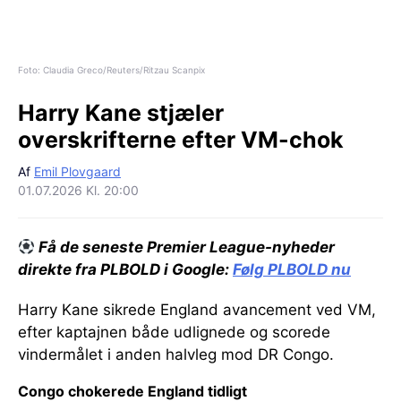
Foto: Claudia Greco/Reuters/Ritzau Scanpix
Harry Kane stjæler
overskrifterne efter VM-chok
Af
Emil Plovgaard
01.07.2026 Kl. 20:00
Få de seneste Premier League-nyheder
direkte fra PLBOLD i Google:
Følg PLBOLD nu
Harry Kane sikrede England avancement ved VM,
efter kaptajnen både udlignede og scorede
vindermålet i anden halvleg mod DR Congo.
Congo chokerede England tidligt