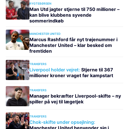
RYGTEBØRSEN
Man Utd jagter stjerne til 750 millioner –
kan blive klubbens syvende
sommerindkøb
MANCHESTER UNITED
Marcus Rashford får nyt trøjenummer i
Manchester United – klar besked om
fremtiden
TRANSFERS
Liverpool holder vejret:
Stjerne til 367
millioner kroner vraget før kampstart
TRANSFERS
Manager bekræfter Liverpool-skifte – ny
spiller på vej til lægetjek
TRANSFERS
Chok-skifte under opsejlning:
Manchester United henvender sig i