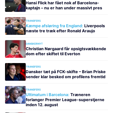
Hansi Flick har fået nok af Barcelona-
kaptajn – nu er han under massivt pres
TRANSFERS
Kæmpe afsløring fra England:
Liverpools
næste tre træk efter Ronald Araujo
DANSKERNYT
Christian Nørgaard får opsigtsvækkende
dom efter skiftet til Everton
TRANSFERS
Dansker tæt på FCK-skifte – Brian Priske
sender klar besked om profilens fremtid
TRANSFERS
Ultimatum i Barcelona:
Træneren
forlanger Premier League-superstjerne
inden 12. august