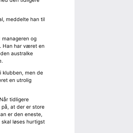
med den tidligere
al, meddelte han til
ed manageren og
g. Han har været en
 den australke
e.
 i klubben, men de
et en utrolig
Når tidligere
 på, at der er store
han er den eneste,
skal løses hurtigst