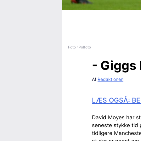
Foto : Polfoto
- Giggs
Af
Redaktionen
LÆS OGSÅ: BE
David Moyes har st
seneste stykke tid 
tidligere Manches