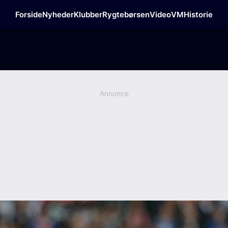
Forside
Nyheder
Klubber
Rygtebørsen
Video
VM
Historie
Annonce