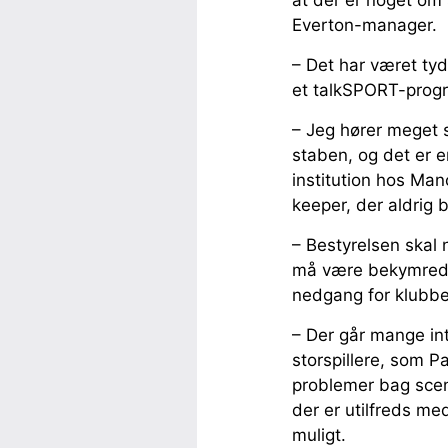
at der er noget om 
Everton-manager.
– Det har været tyde
et talkSPORT-prog
– Jeg hører meget 
staben, og det er 
institution hos Man
keeper, der aldrig 
– Bestyrelsen skal 
må være bekymrede 
nedgang for klubb
– Der går mange int
storspillere, som P
problemer bag scen
der er utilfreds me
muligt.