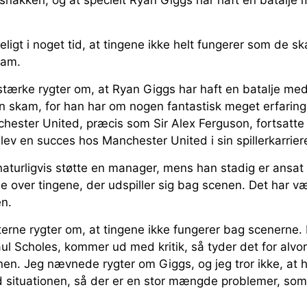
snakken, og at specielt Ryan Giggs har haft en batalje 
ligt i noget tid, at tingene ikke helt fungerer som de sk
ram.
stærke rygter om, at Ryan Giggs har haft en batalje m
en skam, for han har om nogen fantastisk meget erfarin
chester United, præcis som Sir Alex Ferguson, fortsatte
blev en succes hos Manchester United i sin spillerkarrier
naturligvis støtte en manager, mens han stadig er ansat
over tingene, der udspiller sig bag scenen. Det har vær
en.
erne rygter om, at tingene ikke fungerer bag scenerne. 
aul Scholes, kommer ud med kritik, så tyder det for alvor
en. Jeg nævnede rygter om Giggs, og jeg tror ikke, at 
d situationen, så der er en stor mængde problemer, som 