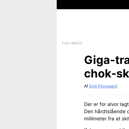
Foto: IMAGO
Giga-tra
chok-ski
Af
Emil Plovgaard
Der er for alvor lag
Den hårdtslående 
millimeter fra at sk