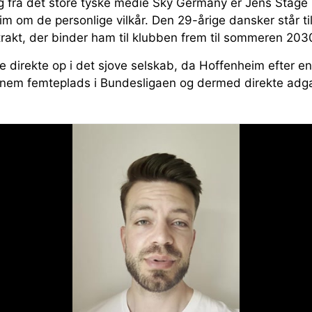
ng fra det store tyske medie Sky Germany er Jens Stage
 om de personlige vilkår. Den 29-årige dansker står til
ntrakt, der binder ham til klubben frem til sommeren 203
ge direkte op i det sjove selskab, da Hoffenheim efter 
fornem femteplads i Bundesligaen og dermed direkte adg