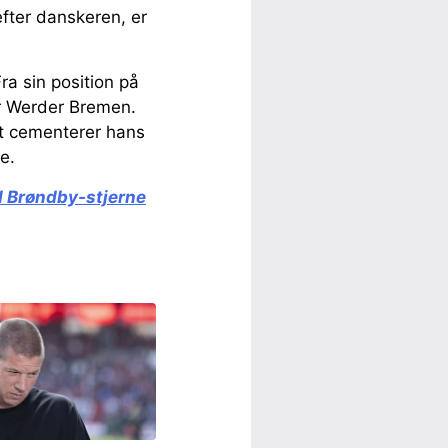
efter danskeren, er
a sin position på
or Werder Bremen.
et cementerer hans
e.
d Brøndby-stjerne