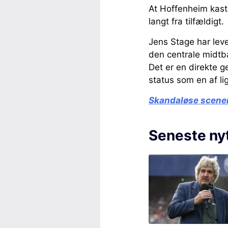
At Hoffenheim kaste
langt fra tilfældigt.
Jens Stage har lev
den centrale midtb
Det er en direkte g
status som en af li
Skandaløse scener 
Seneste ny