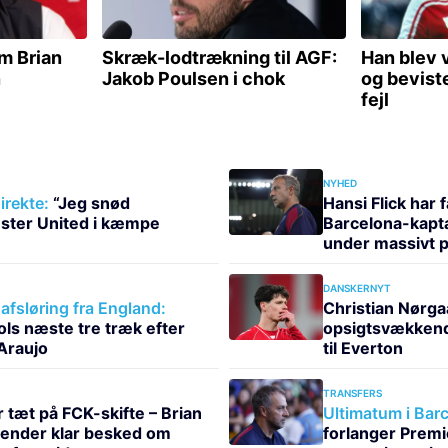
NYHED
direkte:
“Jeg snød
Hansi Flick har 
ter United i kæmpe
Barcelona-kapta
under massivt 
DANSKERNYT
fsløring fra England:
Christian Nørga
ols næste tre træk efter
opsigtsvækkend
Araujo
til Everton
TRANSFERS
 tæt på FCK-skifte – Brian
Ultimatum i Bar
sender klar besked om
forlanger Prem