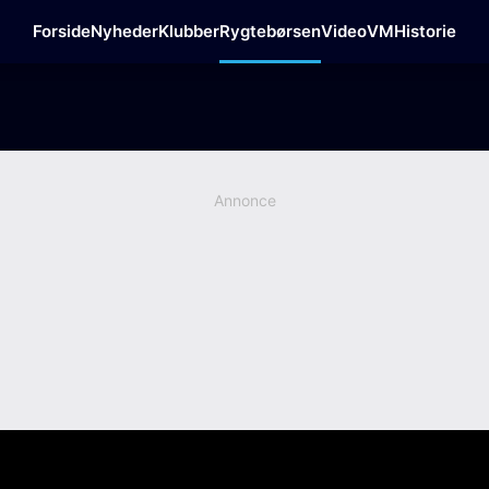
Forside
Nyheder
Klubber
Rygtebørsen
Video
VM
Historie
Annonce