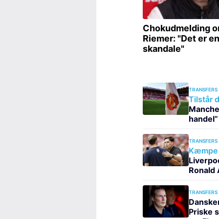
TRANSFERS
Tilstår 
Manches
handel”
TRANSFERS
Kæmpe a
Liverpo
Ronald 
TRANSFERS
Dansker
Priske 