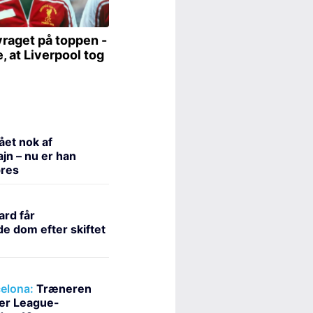
fået nok af
jn – nu er han
pres
ard får
e dom efter skiftet
celona:
Træneren
ier League-