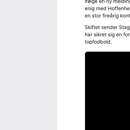
Ifølge en ny meldi
enig med Hoffenheim
en stor fireårig ko
Skiftet sender Sta
har sikret sig en 
topfodbold.