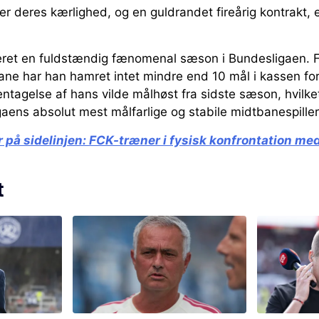
r deres kærlighed, og en guldrandet fireårig kontrakt, 
eret en fuldstændig fænomenal sæson i Bundesligaen. Fr
ane har han hamret intet mindre end 10 mål i kassen f
entagelse af hans vilde målhøst fra sidste sæson, hvilk
gaens absolut mest målfarlige og stabile midtbanespiller
på sidelinjen:
FCK-træner i fysisk konfrontation me
t