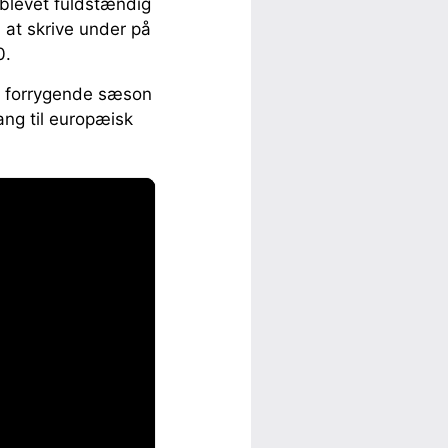
 blevet fuldstændig
 at skrive under på
0.
en forrygende sæson
ang til europæisk