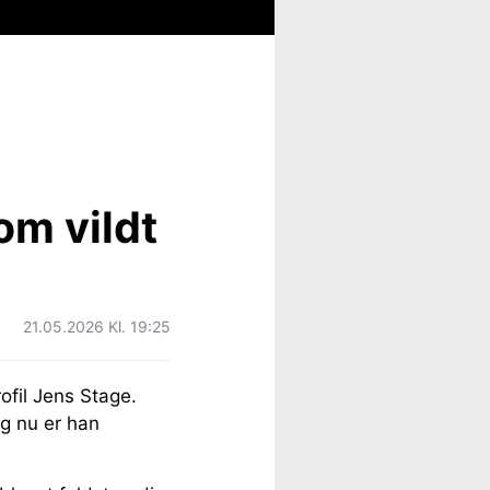
om vildt
21.05.2026 Kl. 19:25
rofil Jens Stage.
g nu er han