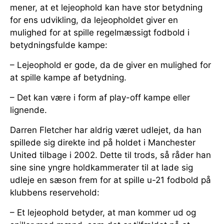
mener, at et lejeophold kan have stor betydning
for ens udvikling, da lejeopholdet giver en
mulighed for at spille regelmæssigt fodbold i
betydningsfulde kampe:
– Lejeophold er gode, da de giver en mulighed for
at spille kampe af betydning.
– Det kan være i form af play-off kampe eller
lignende.
Darren Fletcher har aldrig været udlejet, da han
spillede sig direkte ind på holdet i Manchester
United tilbage i 2002. Dette til trods, så råder han
sine sine yngre holdkammerater til at lade sig
udleje en sæson frem for at spille u-21 fodbold på
klubbens reservehold:
– Et lejeophold betyder, at man kommer ud og