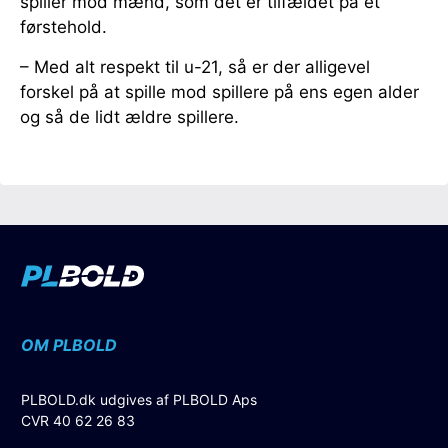
spiller mod mænd, som det er tilfældet på et
førstehold.
– Med alt respekt til u-21, så er der alligevel
forskel på at spille mod spillere på ens egen alder
og så de lidt ældre spillere.
OM PLBOLD
PLBOLD.dk udgives af PLBOLD Aps
CVR 40 62 26 83