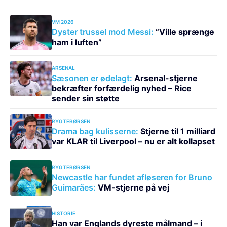
VM 2026
Dyster trussel mod Messi:
“Ville sprænge
ham i luften”
ARSENAL
Sæsonen er ødelagt:
Arsenal-stjerne
bekræfter forfærdelig nyhed – Rice
sender sin støtte
RYGTEBØRSEN
Drama bag kulisserne:
Stjerne til 1 milliard
var KLAR til Liverpool – nu er alt kollapset
RYGTEBØRSEN
Newcastle har fundet afløseren for Bruno
Guimarães:
VM-stjerne på vej
HISTORIE
Han var Englands dyreste målmand – i