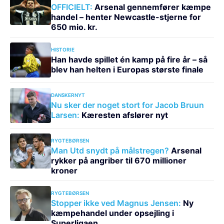
OFFICIELT:
Arsenal gennemfører kæmpe
handel – henter Newcastle-stjerne for
650 mio. kr.
HISTORIE
Han havde spillet én kamp på fire år – så
blev han helten i Europas største finale
DANSKERNYT
Nu sker der noget stort for Jacob Bruun
Larsen:
Kæresten afslører nyt
RYGTEBØRSEN
Man Utd snydt på målstregen?
Arsenal
rykker på angriber til 670 millioner
kroner
RYGTEBØRSEN
Stopper ikke ved Magnus Jensen:
Ny
kæmpehandel under opsejling i
Superligaen