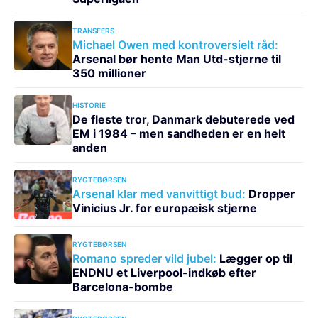
TRANSFERS
Michael Owen med kontroversielt råd:
Arsenal bør hente Man Utd-stjerne til
350 millioner
HISTORIE
De fleste tror, Danmark debuterede ved
EM i 1984 – men sandheden er en helt
anden
RYGTEBØRSEN
Arsenal klar med vanvittigt bud:
Dropper
Vinicius Jr. for europæisk stjerne
RYGTEBØRSEN
Romano spreder vild jubel:
Lægger op til
ENDNU et Liverpool-indkøb efter
Barcelona-bombe