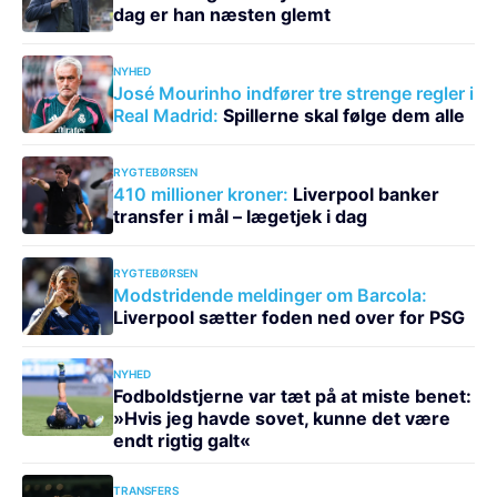
dag er han næsten glemt
NYHED
José Mourinho indfører tre strenge regler i
Real Madrid:
Spillerne skal følge dem alle
RYGTEBØRSEN
410 millioner kroner:
Liverpool banker
transfer i mål – lægetjek i dag
RYGTEBØRSEN
Modstridende meldinger om Barcola:
Liverpool sætter foden ned over for PSG
NYHED
Fodboldstjerne var tæt på at miste benet:
»Hvis jeg havde sovet, kunne det være
endt rigtig galt«
TRANSFERS