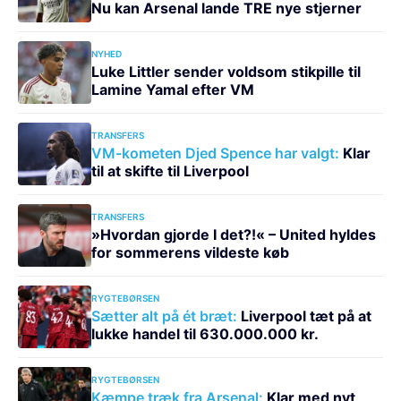
Nu kan Arsenal lande TRE nye stjerner
NYHED
Luke Littler sender voldsom stikpille til
Lamine Yamal efter VM
TRANSFERS
VM-kometen Djed Spence har valgt:
Klar
til at skifte til Liverpool
TRANSFERS
»Hvordan gjorde I det?!« – United hyldes
for sommerens vildeste køb
RYGTEBØRSEN
Sætter alt på ét bræt:
Liverpool tæt på at
lukke handel til 630.000.000 kr.
RYGTEBØRSEN
Kæmpe træk fra Arsenal:
Klar med nyt