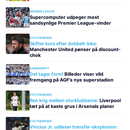
PREMIER LEAGUE
Supercomputer udpeger mest
sandsynlige Premier League-vinder
RYGTEBØRSEN
Skifter kurs efter dobbelt-kiks:
Manchester United pønser på discount-
chok
DANSKERNYT
Det tager form!
Billeder viser vild
fremgang på AGF’s nye superstadion
RYGTEBØRSEN
Ren krig mellem storklubberne:
Liverpool
tæt på at kaste grus i Arsenals planer
RYGTEBØRSEN
Vincius Jr. udløser transfer-eksplosion: