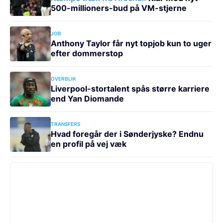
500-millioners-bud på VM-stjerne
JOB
Anthony Taylor får nyt topjob kun to uger
efter dommerstop
OVERBLIK
Liverpool-stortalent spås større karriere
end Yan Diomande
TRANSFERS
Hvad foregår der i Sønderjyske? Endnu
en profil på vej væk