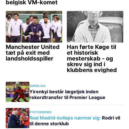
SUPERLIGA
Yirenkyi består lægetjek inden
rekordtransfer til Premier League
RYGTEBØRSEN
Real Madrid-kollaps nærmer sig:
Rodri vil
til denne storklub