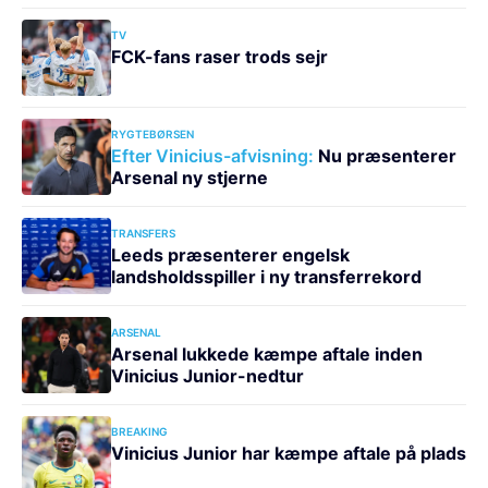
TV
FCK-fans raser trods sejr
RYGTEBØRSEN
Efter Vinicius-afvisning:
Nu præsenterer
Arsenal ny stjerne
TRANSFERS
Leeds præsenterer engelsk
landsholdsspiller i ny transferrekord
ARSENAL
Arsenal lukkede kæmpe aftale inden
Vinicius Junior-nedtur
BREAKING
Vinicius Junior har kæmpe aftale på plads