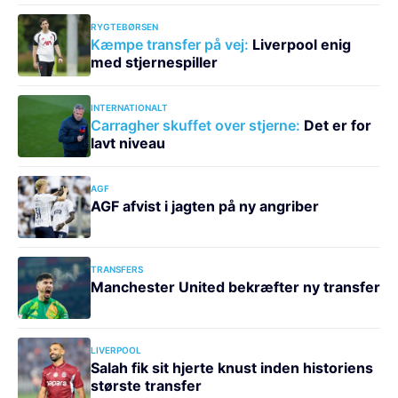
RYGTEBØRSEN
Kæmpe transfer på vej:
Liverpool enig
med stjernespiller
INTERNATIONALT
Carragher skuffet over stjerne:
Det er for
lavt niveau
AGF
AGF afvist i jagten på ny angriber
TRANSFERS
Manchester United bekræfter ny transfer
LIVERPOOL
Salah fik sit hjerte knust inden historiens
største transfer