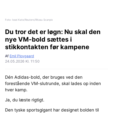
Foto: Issei Kato/Reuters/Ritzau Scanpix
Du tror det er løgn:
Nu skal den
nye VM-bold sættes i
stikkontakten før kampene
Af
Emil Plovgaard
24.05.2026 Kl. 11:50
Dén Adidas-bold, der bruges ved den
forestående VM-slutrunde, skal lades op inden
hver kamp.
Ja, du læste rigtigt.
Den tyske sportsgigant har designet bolden til