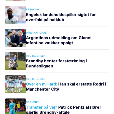
BREAKING
Engelsk landsholdsspiller sigtet for
overfald på natklub
INTERNATIONALT
Argentinas udmelding om Gianni
Infantino vækker opsigt
RYGTEBØRSEN
Brøndby henter forstærkning i
Bundesligaen
RYGTEBØRSEN
Over en milliard:
Han skal erstatte Rodri i
Manchester City
BRØNDBY
Transfer på vej?
Patrick Pentz afslører
særlig Brøndby-aftale