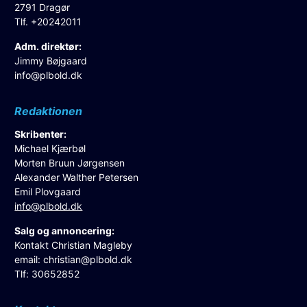
2791 Dragør
Tlf. +20242011
Adm. direktør:
Jimmy Bøjgaard
info@plbold.dk
Redaktionen
Skribenter:
Michael Kjærbøl
Morten Bruun Jørgensen
Alexander Walther Petersen
Emil Plovgaard
info@plbold.dk
Salg og annoncering:
Kontakt Christian Magleby
email:
christian@plbold.dk
Tlf: 30652852