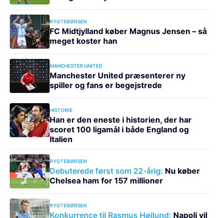
RYGTEBØRSEN
FC Midtjylland køber Magnus Jensen – så
meget koster han
MANCHESTER UNITED
Manchester United præsenterer ny
spiller og fans er begejstrede
HISTORIE
Han er den eneste i historien, der har
scoret 100 ligamål i både England og
Italien
RYGTEBØRSEN
Debuterede først som 22-årig:
Nu køber
Chelsea ham for 157 millioner
RYGTEBØRSEN
Konkurrence til Rasmus Højlund:
Napoli vil