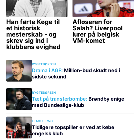
RYGTEBØRSEN
Drama i AGF:
Million-bud skudt ned i
sidste sekund
RYGTEBØRSEN
Tæt på transferbombe:
Brøndby enige
med Bundesliga-klub
LEAGUE TWO
Tidligere topspiller er ved at købe
engelsk klub