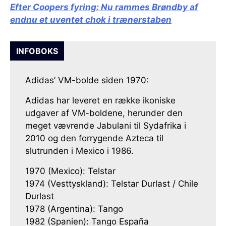
Efter Coopers fyring:
Nu rammes Brøndby af
endnu et uventet chok i trænerstaben
INFOBOKS
Adidas’ VM-bolde siden 1970:
Adidas har leveret en række ikoniske
udgaver af VM-boldene, herunder den
meget vævrende Jabulani til Sydafrika i
2010 og den forrygende Azteca til
slutrunden i Mexico i 1986.
1970 (Mexico): Telstar
1974 (Vesttyskland): Telstar Durlast / Chile
Durlast
1978 (Argentina): Tango
1982 (Spanien): Tango España