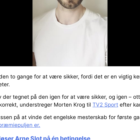
n to gange for at være sikker, fordi det er en vigtig k
eter.
 der tegnet på den igen for at være sikker, og igen – ot
korrekt, understreger Morten Krog til
TV2 Sport
efter k
assen på at vinde det engelske mesterskab for første ga
præmiepuljen er.
løser Arne Slot på én betingelse