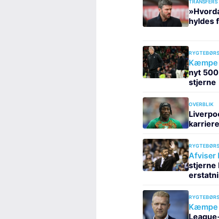
TRANSFERS
»Hvorda
hyldes 
RYGTEBØRS
Kæmpe t
nyt 500
stjerne
OVERBLIK
Liverpo
karrier
RYGTEBØRS
Afviser
stjerne 
erstatn
RYGTEBØRS
Kæmpe c
League-