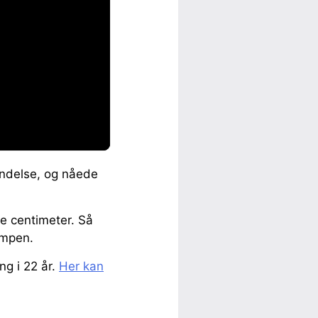
endelse, og nåede
te centimeter. Så
ampen.
ng i 22 år.
Her kan