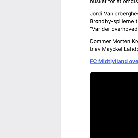
husket for et omdis
Jordi Vanlerberghes 
Brøndby-spillerne t
“Var der overhoved
Dommer Morten Krog
blev Mayckel Lahdo
FC Midtjylland ove