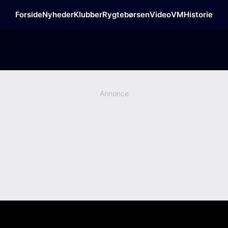
Forside
Nyheder
Klubber
Rygtebørsen
Video
VM
Historie
Annonce