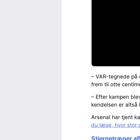
– VAR-tegnede på de
frem til otte centim
– Efter kampen blev
kendelsen er altså 
Arsenal har tjent k
du læse, hvor stor 
Stjernetræner af