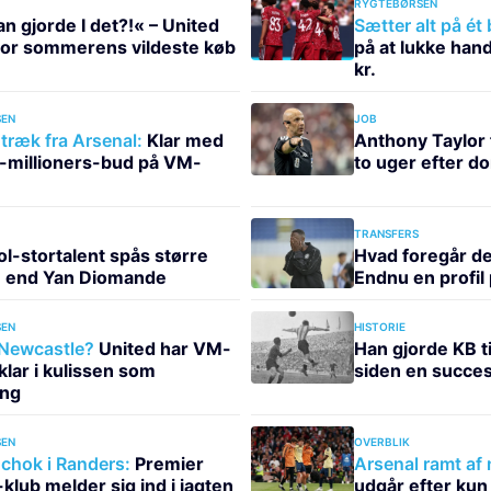
RYGTEBØRSEN
n gjorde I det?!« – United
Sætter alt på ét
for sommerens vildeste køb
på at lukke han
kr.
EN
JOB
ræk fra Arsenal:
Klar med
Anthony Taylor 
-millioners-bud på VM-
to uger efter 
TRANSFERS
ol-stortalent spås større
Hvad foregår de
e end Yan Diomande
Endnu en profil
EN
HISTORIE
 Newcastle?
United har VM-
Han gjorde KB ti
klar i kulissen som
siden en succes 
ing
EN
OVERBLIK
hok i Randers:
Premier
Arsenal ramt af
klub melder sig ind i jagten
udgår efter kun