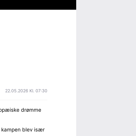
22.05.2026 Kl. 07:30
uropæiske drømme
en kampen blev især