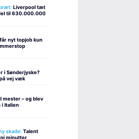
 bræt:
Liverpool tæt
del til 630.000.000
får nyt topjob kun
dommerstop
r i Sønderjyske?
 på vej væk
l mester – og blev
i Italien
 ny skade:
Talent
 ni minutter