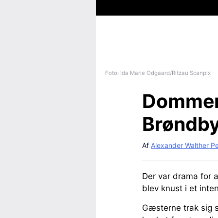
Foto: Ida Marie Odgaard/Ritzau Scanpix
Dommer 
Brøndb
Af
Alexander Walther P
Der var drama for
blev knust i et int
Gæsterne trak sig s