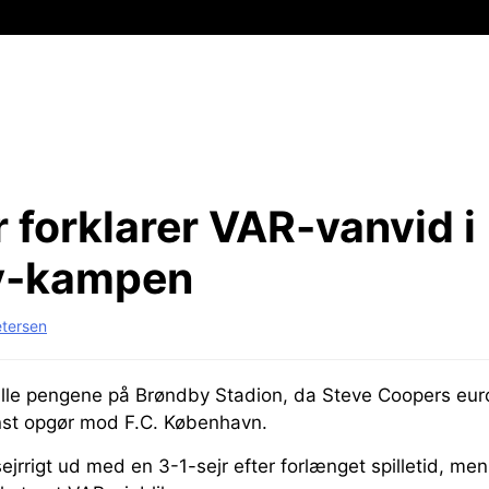
forklarer VAR-vanvid i
y-kampen
etersen
 alle pengene på Brøndby Stadion, da Steve Coopers e
enst opgør mod F.C. København.
ejrrigt ud med en 3-1-sejr efter forlænget spilletid, m