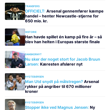
TRANSFERS
OFFICIELT:
Arsenal gennemfører kæmpe
handel – henter Newcastle-stjerne for
650 mio. kr.
HISTORIE
Han havde spillet én kamp på fire år – så
blev han helten i Europas største finale
DANSKERNYT
Nu sker der noget stort for Jacob Bruun
Larsen:
Kæresten afslører nyt
RYGTEBØRSEN
Man Utd snydt på målstregen?
Arsenal
rykker på angriber til 670 millioner
kroner
RYGTEBØRSEN
Stopper ikke ved Magnus Jensen:
Ny