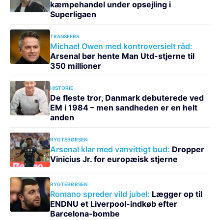
kæmpehandel under opsejling i
Superligaen
TRANSFERS
Michael Owen med kontroversielt råd:
Arsenal bør hente Man Utd-stjerne til
350 millioner
HISTORIE
De fleste tror, Danmark debuterede ved
EM i 1984 – men sandheden er en helt
anden
RYGTEBØRSEN
Arsenal klar med vanvittigt bud:
Dropper
Vinicius Jr. for europæisk stjerne
RYGTEBØRSEN
Romano spreder vild jubel:
Lægger op til
ENDNU et Liverpool-indkøb efter
Barcelona-bombe