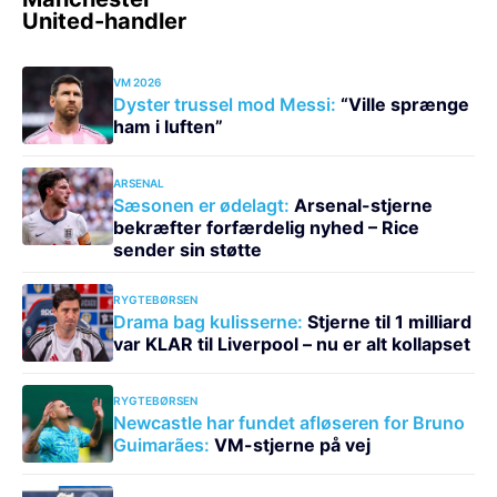
VM 2026
Dyster trussel mod Messi:
“Ville sprænge
ham i luften”
ARSENAL
Sæsonen er ødelagt:
Arsenal-stjerne
bekræfter forfærdelig nyhed – Rice
sender sin støtte
RYGTEBØRSEN
Drama bag kulisserne:
Stjerne til 1 milliard
var KLAR til Liverpool – nu er alt kollapset
RYGTEBØRSEN
Newcastle har fundet afløseren for Bruno
Guimarães:
VM-stjerne på vej