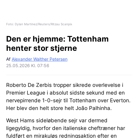
Foto: Dylan Martinez/Reuters/Ritzau Scanpix
Den er hjemme:
Tottenham
henter stor stjerne
Af
Alexander Walther Petersen
25.05.2026 Kl. 07:56
Roberto De Zerbis tropper sikrede overlevelse i
Premier League i absolut sidste sekund med en
nervepirrende 1-0-sejr til Tottenham over Everton.
Her blev den helt store helt João Palhinha.
West Hams sideløbende sejr var dermed
ligegyldig, hvorfor den italienske cheftræner har
fuldført en mirakuløs redningsaktion efter en