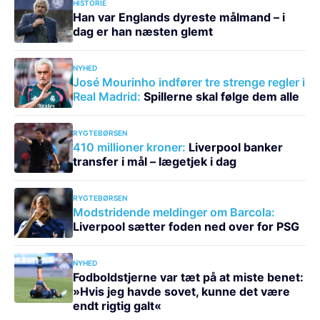
HISTORIE
Han var Englands dyreste målmand – i
dag er han næsten glemt
NYHED
José Mourinho indfører tre strenge regler i
Real Madrid:
Spillerne skal følge dem alle
RYGTEBØRSEN
410 millioner kroner:
Liverpool banker
transfer i mål – lægetjek i dag
RYGTEBØRSEN
Modstridende meldinger om Barcola:
Liverpool sætter foden ned over for PSG
NYHED
Fodboldstjerne var tæt på at miste benet:
»Hvis jeg havde sovet, kunne det være
endt rigtig galt«