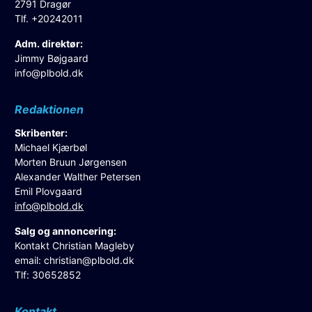
2791 Dragør
Tlf. +20242011
Adm. direktør:
Jimmy Bøjgaard
info@plbold.dk
Redaktionen
Skribenter:
Michael Kjærbøl
Morten Bruun Jørgensen
Alexander Walther Petersen
Emil Plovgaard
info@plbold.dk
Salg og annoncering:
Kontakt Christian Magleby
email:
christian@plbold.dk
Tlf: 30652852
Kontakt