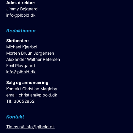
Adm. direktør:
Jimmy Bøjgaard
info@plbold.dk
Redaktionen
Skribenter:
Michael Kjærbøl
Morten Bruun Jørgensen
Alexander Walther Petersen
Emil Plovgaard
info@plbold.dk
Salg og annoncering:
Kontakt Christian Magleby
email:
christian@plbold.dk
Tlf: 30652852
Kontakt
Tip os på
info@plbold.dk