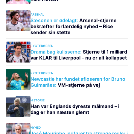
ARSENAL
Sæsonen er ødelagt:
Arsenal-stjerne
bekræfter forfærdelig nyhed – Rice
sender sin støtte
RYGTEBØRSEN
Drama bag kulisserne:
Stjerne til 1 milliard
var KLAR til Liverpool – nu er alt kollapset
RYGTEBØRSEN
Newcastle har fundet afløseren for Bruno
Guimarães:
VM-stjerne på vej
HISTORIE
Han var Englands dyreste målmand – i
dag er han næsten glemt
NYHED
José Mourinho indfører tre strenge regler i