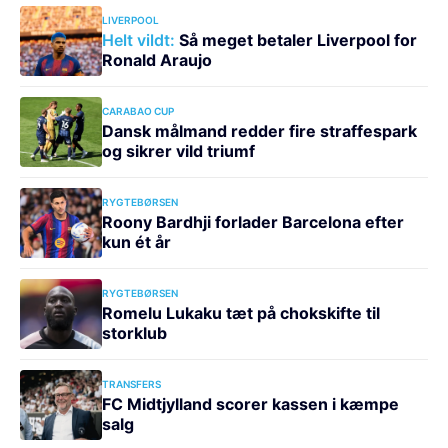
LIVERPOOL
Helt vildt:
Så meget betaler Liverpool for
Ronald Araujo
CARABAO CUP
Dansk målmand redder fire straffespark
og sikrer vild triumf
RYGTEBØRSEN
Roony Bardhji forlader Barcelona efter
kun ét år
RYGTEBØRSEN
Romelu Lukaku tæt på chokskifte til
storklub
TRANSFERS
FC Midtjylland scorer kassen i kæmpe
salg