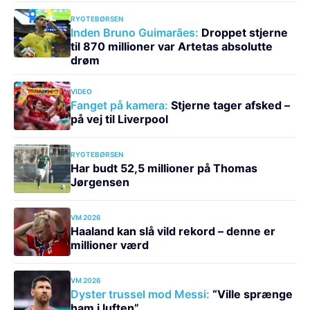
RYGTEBØRSEN
Inden Bruno Guimarães:
Droppet stjerne
til 870 millioner var Artetas absolutte
drøm
VIDEO
Fanget på kamera:
Stjerne tager afsked –
på vej til Liverpool
RYGTEBØRSEN
Har budt 52,5 millioner på Thomas
Jørgensen
VM 2026
Haaland kan slå vild rekord – denne er
millioner værd
VM 2026
Dyster trussel mod Messi:
“Ville sprænge
ham i luften”