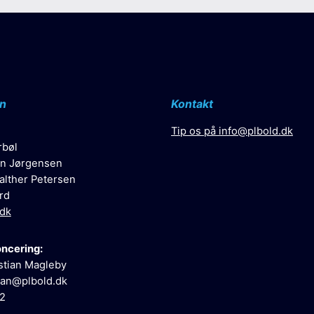
n
Kontakt
Tip os på
info@plbold.dk
rbøl
n Jørgensen
alther Petersen
rd
.dk
oncering:
stian Magleby
ian@plbold.dk
52