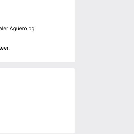
taler Agüero og
æer.