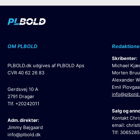
OM PLBOLD
Redaktione
Skribenter:
PLBOLD.dk udgives af PLBOLD Aps
Michael Kjæ
CVR 40 62 26 83
Morten Bruu
Alexander W
Emil Plovgaa
Gerdsvej 10 A
info@plbold
2791 Dragør
Tlf. +20242011
Salg og ann
Kontakt Chri
Adm. direktør:
email:
christ
Jimmy Bøjgaard
Tlf: 306528
info@plbold.dk