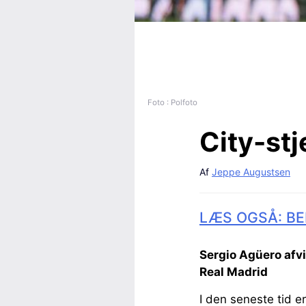
Foto : Polfoto
City-stj
Af
Jeppe Augustsen
LÆS OGSÅ: BE
Sergio Agüero afvi
Real Madrid
I den seneste tid er