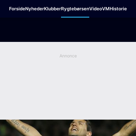
Forside
Nyheder
Klubber
Rygtebørsen
Video
VM
Historie
Annonce