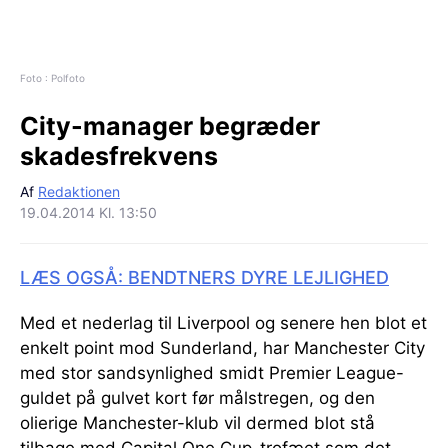
Foto : Polfoto
City-manager begræder
skadesfrekvens
Af
Redaktionen
19.04.2014 Kl. 13:50
LÆS OGSÅ: BENDTNERS DYRE LEJLIGHED
Med et nederlag til Liverpool og senere hen blot et
enkelt point mod Sunderland, har Manchester City
med stor sandsynlighed smidt Premier League-
guldet på gulvet kort før målstregen, og den
olierige Manchester-klub vil dermed blot stå
tilbage med Capital One Cup-trofæet som det