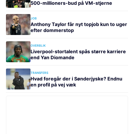
500-millioners-bud på VM-stjerne
JOB
Anthony Taylor får nyt topjob kun to uger
efter dommerstop
OVERBLIK
Liverpool-stortalent spås større karriere
end Yan Diomande
TRANSFERS
Hvad foregår der i Sønderjyske? Endnu
en profil på vej væk