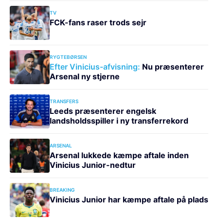
TV
FCK-fans raser trods sejr
RYGTEBØRSEN
Efter Vinicius-afvisning:
Nu præsenterer
Arsenal ny stjerne
TRANSFERS
Leeds præsenterer engelsk
landsholdsspiller i ny transferrekord
ARSENAL
Arsenal lukkede kæmpe aftale inden
Vinicius Junior-nedtur
BREAKING
Vinicius Junior har kæmpe aftale på plads