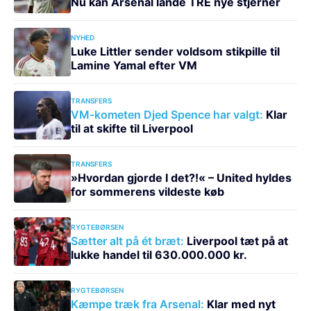
Nu kan Arsenal lande TRE nye stjerner
NYHED
Luke Littler sender voldsom stikpille til
Lamine Yamal efter VM
TRANSFERS
VM-kometen Djed Spence har valgt:
Klar
til at skifte til Liverpool
TRANSFERS
»Hvordan gjorde I det?!« – United hyldes
for sommerens vildeste køb
RYGTEBØRSEN
Sætter alt på ét bræt:
Liverpool tæt på at
lukke handel til 630.000.000 kr.
RYGTEBØRSEN
Kæmpe træk fra Arsenal:
Klar med nyt