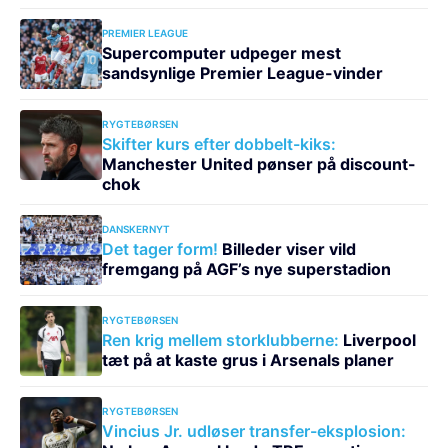
PREMIER LEAGUE
Supercomputer udpeger mest
sandsynlige Premier League-vinder
RYGTEBØRSEN
Skifter kurs efter dobbelt-kiks:
Manchester United pønser på discount-
chok
DANSKERNYT
Det tager form!
Billeder viser vild
fremgang på AGF’s nye superstadion
RYGTEBØRSEN
Ren krig mellem storklubberne:
Liverpool
tæt på at kaste grus i Arsenals planer
RYGTEBØRSEN
Vincius Jr. udløser transfer-eksplosion: