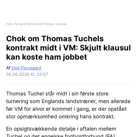
Foto: Richard Pelham/AFP/Ritzau Scanpix
Chok om Thomas Tuchels
kontrakt midt i VM:
Skjult klausul
kan koste ham jobbet
Af
Emil Plovgaard
16.06.2026 Kl. 22:07
Thomas Tuchel står midt i sin første store
turnering som Englands landstræner, men allerede
før VM for alvor er kommet i gang, er der opstået
stor opmærksomhed omkring hans kontrakt.
En opsigtsvækkende detalje i aftalen mellem
Tuchel og det engelske fodboldforbund (FA)