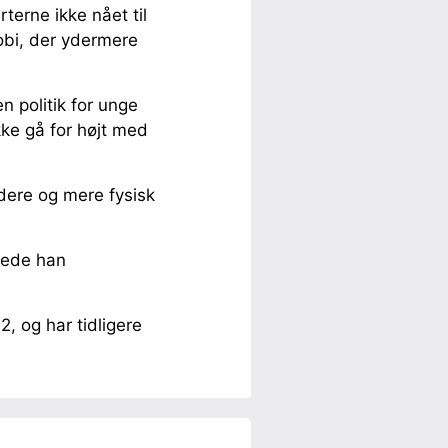
erne ikke nået til
obi, der ydermere
n politik for unge
kke gå for højt med
dere og mere fysisk
rede han
, og har tidligere