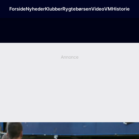
Forside
Nyheder
Klubber
Rygtebørsen
Video
VM
Historie
Annonce