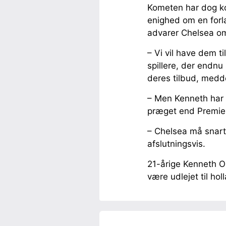
Kometen har dog ko
enighed om en forl
advarer Chelsea om
– Vi vil have dem ti
spillere, der endnu
deres tilbud, medde
– Men Kenneth har 
præget end Premier
– Chelsea må snart
afslutningsvis.
21-årige Kenneth Om
være udlejet til h