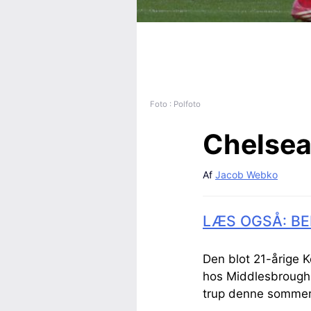
Foto : Polfoto
Chelsea-
Af
Jacob Webko
LÆS OGSÅ: BE
Den blot 21-årige 
hos Middlesbrough 
trup denne somme