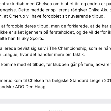
ntraktudløb med Chelsea om blot et år, og endnu er part
ængelse. Dette meddeler spillerens rådgiver Chika Akuj
, at Omeruo vil have fordoblet sit nuværende tilbud.
l at fordoble deres tilbud, men de forklarede, at de har e
 ikke er slået igennem på førsteholdet, og de vil derfor i
lte han til Sky Sports.
allerede bevist sig selv i The Championship, som er hår
 League, hvor det handler mere om taktik.
 komme med et tilbud, før klubben går på ferie, advare
eruo kom til Chelsea fra belgiske Standard Liege i 2012
ollandske ADO Den Haag.