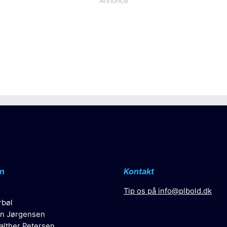
Annonce
n
Kontakt
Tip os på
info@plbold.dk
rbøl
n Jørgensen
alther Petersen