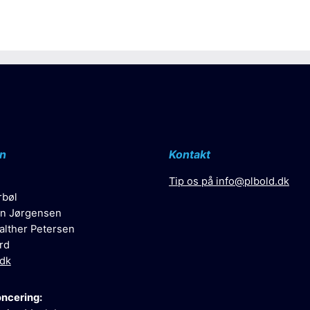
n
Kontakt
Tip os på
info@plbold.dk
rbøl
n Jørgensen
alther Petersen
rd
.dk
oncering: