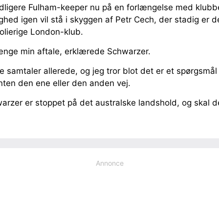
idligere Fulham-keeper nu på en forlængelse med klubb
hed igen vil stå i skyggen af Petr Cech, der stadig er de
olierige London-klub.
længe min aftale, erklærede Schwarzer.
ve samtaler allerede, og jeg tror blot det er et spørgsmål
enten den ene eller den anden vej.
arzer er stoppet på det australske landshold, og skal d
.
Annonce