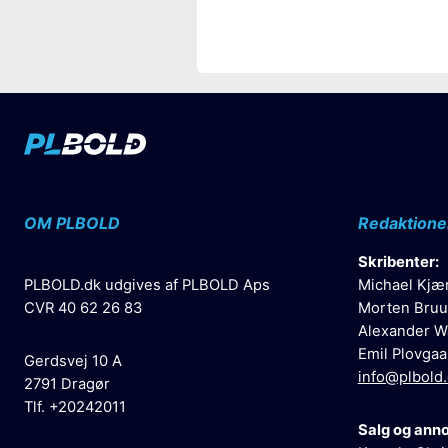
OM PLBOLD
Redaktione
Skribenter:
PLBOLD.dk udgives af PLBOLD Aps
Michael Kjæ
CVR 40 62 26 83
Morten Bruu
Alexander W
Emil Plovgaa
Gerdsvej 10 A
info@plbold
2791 Dragør
Tlf. +20242011
Salg og ann