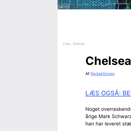
Foto : Polfoto
Chelsea
Af
Redaktionen
LÆS OGSÅ: BE
Noget overraskende 
årige Mark Schwarz
han har leveret stæ