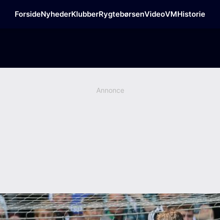
Forside
Nyheder
Klubber
Rygtebørsen
Video
VM
Historie
Annonce