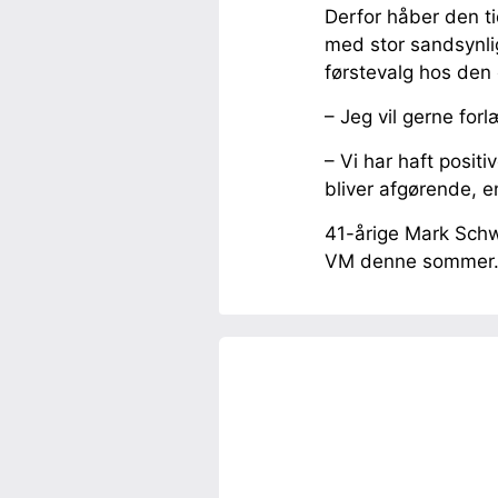
Derfor håber den t
med stor sandsynlig
førstevalg hos den 
– Jeg vil gerne for
– Vi har haft positi
bliver afgørende, 
41-årige Mark Schw
VM denne sommer