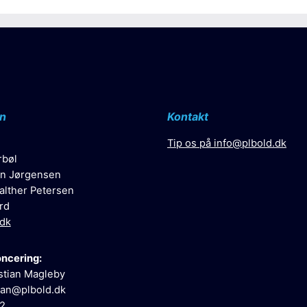
n
Kontakt
Tip os på
info@plbold.dk
rbøl
n Jørgensen
alther Petersen
rd
.dk
oncering:
stian Magleby
ian@plbold.dk
52