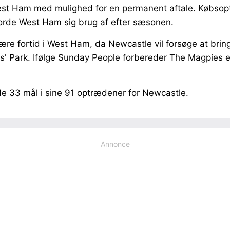
 West Ham med mulighed for en permanent aftale.
Købsopt
gjorde West Ham sig brug af efter sæsonen.
re fortid i West Ham, da Newcastle vil forsøge at brin
es' Park. Ifølge Sunday People forbereder The Magpies 
de 33 mål i sine 91 optrædener for Newcastle.
Annonce