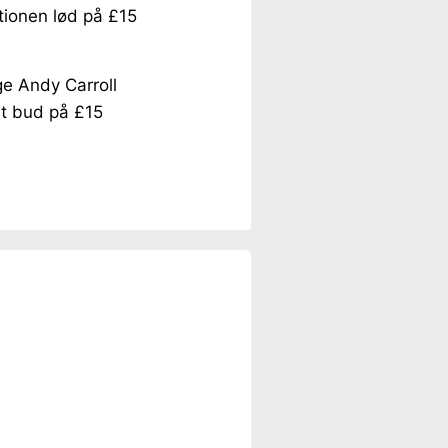
ionen lød på £15
ge Andy Carroll
et bud på £15