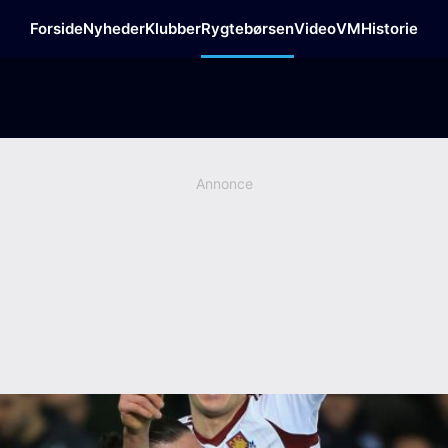
Forside
Nyheder
Klubber
Rygtebørsen
Video
VM
Historie
Annonce