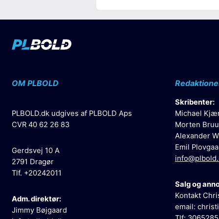
OM PLBOLD
Redaktione
Skribenter:
PLBOLD.dk udgives af PLBOLD Aps
Michael Kjæ
CVR 40 62 26 83
Morten Bruu
Alexander W
Emil Plovgaa
Gerdsvej 10 A
info@plbold
2791 Dragør
Tlf. +20242011
Salg og ann
Kontakt Chri
Adm. direktør:
email:
christ
Jimmy Bøjgaard
Tlf: 306528