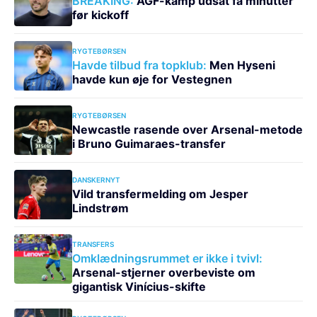
BREAKING:
AGF-kamp udsat få minutter
før kickoff
RYGTEBØRSEN
Havde tilbud fra topklub:
Men Hyseni
havde kun øje for Vestegnen
RYGTEBØRSEN
Newcastle rasende over Arsenal-metode
i Bruno Guimaraes-transfer
DANSKERNYT
Vild transfermelding om Jesper
Lindstrøm
TRANSFERS
Omklædningsrummet er ikke i tvivl:
Arsenal-stjerner overbeviste om
gigantisk Vinícius-skifte