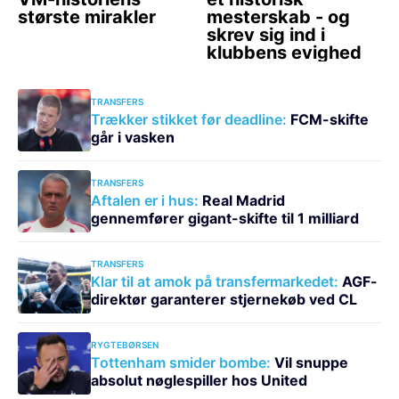
TRANSFERS
Trækker stikket før deadline:
FCM-skifte
går i vasken
TRANSFERS
Aftalen er i hus:
Real Madrid
gennemfører gigant-skifte til 1 milliard
TRANSFERS
Klar til at amok på transfermarkedet:
AGF-
direktør garanterer stjernekøb ved CL
RYGTEBØRSEN
Tottenham smider bombe:
Vil snuppe
absolut nøglespiller hos United