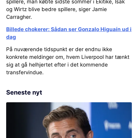
spillere, man købte sidste sommer i Ekitiké, Isak
og Wirtz blive bedre spillere, siger Jamie
Carragher.
Billede chokerer: Sådan ser Gonzalo Higuaín ud i
dag
På nuværende tidspunkt er der endnu ikke
konkrete meldinger om, hvem Liverpool har tænkt
sig at gå helhjertet efter i det kommende
transfervindue.
Seneste nyt