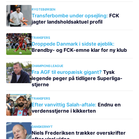
RYGTEBØRSEN
Transferbombe under opsejling:
FCK
jagter landsholdsaktuel profil
TRANSFERS
Droppede Danmark i sidste øjeblik:
Brøndby- og FCK-emne klar for ny klub
CHAMPIONS LEAGUE
Fra AGF til europæisk gigant?
Tysk
legende peger på tidligere Superliga-
stjerne
TRANSFERS
Efter vanvittig Salah-aftale:
Endnu en
verdensstjerne i kikkerten
DANSKERNYT
Niels Frederiksen trækker overskrifter
efter viral video