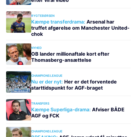
RYGTEBØRSEN
Kæmpe transferdrama:
Arsenal har
truffet afgørelse om Manchester United-
chok
NYHED
OB lander millionaftale kort efter
Thomasberg-ansættelse
CHAMPIONS LEAGUE
Nu er der nyt:
Her er det forventede
starttidspunkt for AGF-braget
TRANSFERS
Kæmpe Superliga-drama:
Afviser BÅDE
AGF og FCK
CHAMPIONS LEAGUE