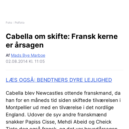
Foto : Polfoto
Cabella om skifte:
Fransk kerne
er årsagen
Af
Mads Bye Marboe
02.08.2014 Kl. 11:05
LÆS OGSÅ: BENDTNERS DYRE LEJLIGHED
Cabella blev Newcastles ottende franskmand, da
han for en måneds tid siden skiftede tilværelsen i
Montpellier ud med en tilværelse i det nordlige
England. Udover de syv andre franskmænd
snakker Papiss Cisse, Mehdi Abeid og Cheick
Tiote dog også fransk, og det var hovedårsagen