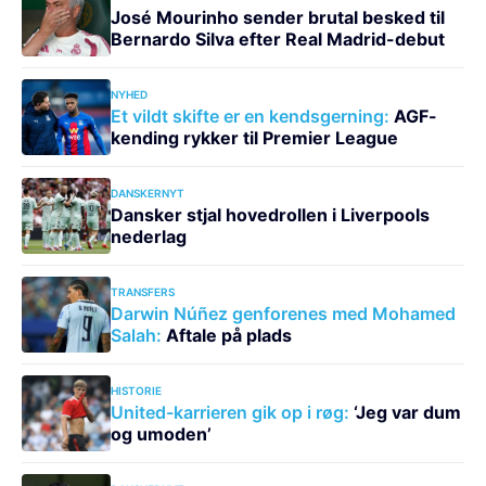
José Mourinho sender brutal besked til
Bernardo Silva efter Real Madrid-debut
NYHED
Et vildt skifte er en kendsgerning:
AGF-
kending rykker til Premier League
DANSKERNYT
Dansker stjal hovedrollen i Liverpools
nederlag
TRANSFERS
Darwin Núñez genforenes med Mohamed
Salah:
Aftale på plads
HISTORIE
United-karrieren gik op i røg:
‘Jeg var dum
og umoden’