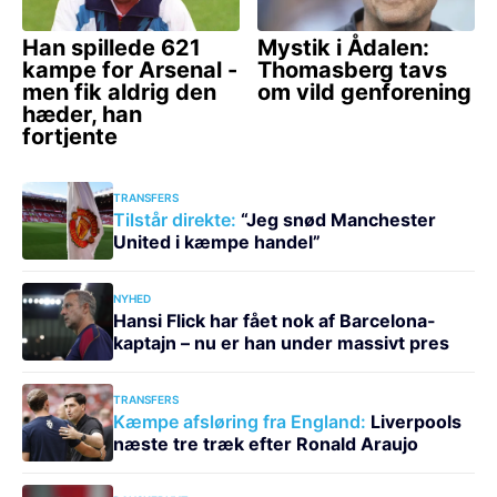
TRANSFERS
Tilstår direkte:
“Jeg snød Manchester
United i kæmpe handel”
NYHED
Hansi Flick har fået nok af Barcelona-
kaptajn – nu er han under massivt pres
TRANSFERS
Kæmpe afsløring fra England:
Liverpools
næste tre træk efter Ronald Araujo