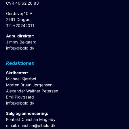
CVR 40 62 26 83
Gerdsvej 10 A
2791 Dragør
Tlf. +20242011
Adm. direktør:
Jimmy Bøjgaard
info@plbold.dk
Redaktionen
Skribenter:
Michael Kjærbøl
Morten Bruun Jørgensen
Alexander Walther Petersen
Emil Plovgaard
info@plbold.dk
Salg og annoncering:
Kontakt Christian Magleby
email:
christian@plbold.dk