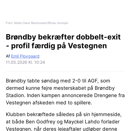
Foto: Mads Claus Rasmussen/Ritzau Scanpix
Brøndby bekræfter dobbelt-exit
- profil færdig på Vestegnen
Af
Emil Plovgaard
11.05.2026 Kl. 10:24
Brøndby tabte søndag med 2-0 til AGF, som
dermed kunne fejre mesterskabet på Brøndby
Stadion. Inden kampen annoncerede Drengene fra
Vestegnen afskeden med to spillere.
Klubben bekræftede således på sin hjemmeside,
at både Ben Godfrey og Mayckel Lahdo forlader
Vestegnen, når deres lejeaftaler udløber denne