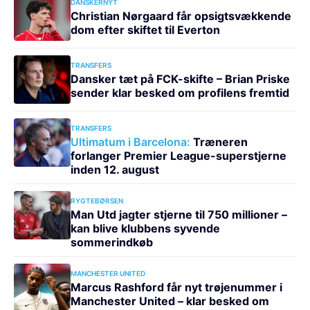
DANSKERNYT
Christian Nørgaard får opsigtsvækkende
dom efter skiftet til Everton
TRANSFERS
Dansker tæt på FCK-skifte – Brian Priske
sender klar besked om profilens fremtid
TRANSFERS
Ultimatum i Barcelona:
Træneren
forlanger Premier League-superstjerne
inden 12. august
RYGTEBØRSEN
Man Utd jagter stjerne til 750 millioner –
kan blive klubbens syvende
sommerindkøb
MANCHESTER UNITED
Marcus Rashford får nyt trøjenummer i
Manchester United – klar besked om