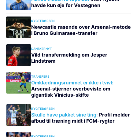
havde kun øje for Vestegnen
RYGTEBØRSEN
Newcastle rasende over Arsenal-metode
i Bruno Guimaraes-transfer
DANSKERNYT
Vild transfermelding om Jesper
Lindstrøm
TRANSFERS
Omklædningsrummet er ikke i tvivl:
Arsenal-stjerner overbeviste om
gigantisk Vinícius-skifte
RYGTEBØRSEN
Skulle have pakket sine ting:
Profil melder
afbud til træning midt i FCM-rygter
RYGTEBØRSEN