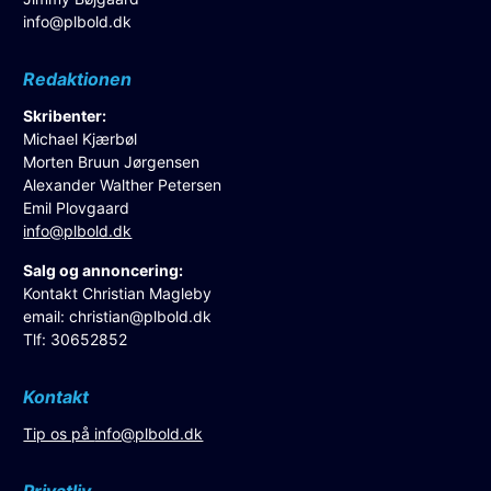
info@plbold.dk
Redaktionen
Skribenter:
Michael Kjærbøl
Morten Bruun Jørgensen
Alexander Walther Petersen
Emil Plovgaard
info@plbold.dk
Salg og annoncering:
Kontakt Christian Magleby
email:
christian@plbold.dk
Tlf: 30652852
Kontakt
Tip os på
info@plbold.dk
Privatliv