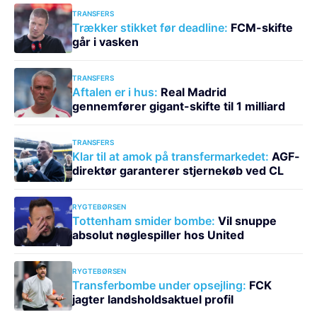
TRANSFERS
Trækker stikket før deadline:
FCM-skifte
går i vasken
TRANSFERS
Aftalen er i hus:
Real Madrid
gennemfører gigant-skifte til 1 milliard
TRANSFERS
Klar til at amok på transfermarkedet:
AGF-
direktør garanterer stjernekøb ved CL
RYGTEBØRSEN
Tottenham smider bombe:
Vil snuppe
absolut nøglespiller hos United
RYGTEBØRSEN
Transferbombe under opsejling:
FCK
jagter landsholdsaktuel profil