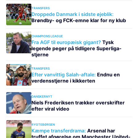
TRANSFERS
Droppede Danmark i sidste øjeblik:
Brøndby- og FCK-emne klar for ny klub
CHAMPIONS LEAGUE
Fra AGF til europæisk gigant?
Tysk
legende peger på tidligere Superliga-
stjerne
TRANSFERS
Efter vanvittig Salah-aftale:
Endnu en
verdensstjerne i kikkerten
DANSKERNYT
Niels Frederiksen trækker overskrifter
efter viral video
RYGTEBØRSEN
Kæmpe transferdrama:
Arsenal har
truffet afgørelse om Manchester United-