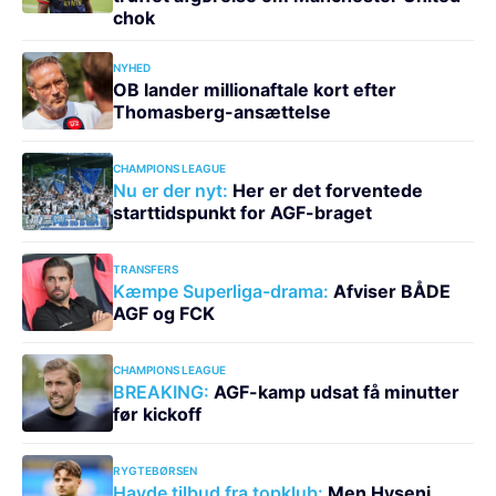
chok
NYHED
OB lander millionaftale kort efter
Thomasberg-ansættelse
CHAMPIONS LEAGUE
Nu er der nyt:
Her er det forventede
starttidspunkt for AGF-braget
TRANSFERS
Kæmpe Superliga-drama:
Afviser BÅDE
AGF og FCK
CHAMPIONS LEAGUE
BREAKING:
AGF-kamp udsat få minutter
før kickoff
RYGTEBØRSEN
Havde tilbud fra topklub:
Men Hyseni