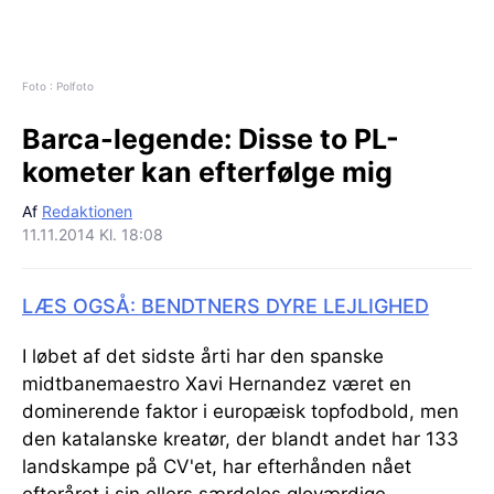
Foto : Polfoto
Barca-legende:
Disse to PL-
kometer kan efterfølge mig
Af
Redaktionen
11.11.2014 Kl. 18:08
LÆS OGSÅ: BENDTNERS DYRE LEJLIGHED
I løbet af det sidste årti har den spanske
midtbanemaestro Xavi Hernandez været en
dominerende faktor i europæisk topfodbold, men
den katalanske kreatør, der blandt andet har 133
landskampe på CV'et, har efterhånden nået
efteråret i sin ellers særdeles gloværdige