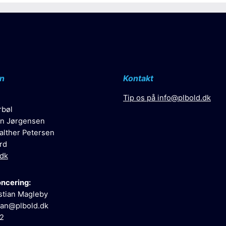
n
Kontakt
Tip os på
info@plbold.dk
rbøl
n Jørgensen
alther Petersen
rd
.dk
oncering:
stian Magleby
ian@plbold.dk
52