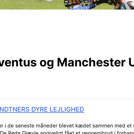
ventus og Manchester 
NDTNERS DYRE LEJLIGHED
er i de seneste måneder blevet kædet sammen med et sk
 De Røde Djævle angiveligt fået et gennembrud i forhan