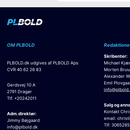
OM PLBOLD
Redaktione
Skribenter:
PLBOLD.dk udgives af PLBOLD Aps
Michael Kjæ
CVR 40 62 26 83
Morten Bruu
Alexander W
Emil Plovgaa
Gerdsvej 10 A
info@plbold
2791 Dragør
Tlf. +20242011
Salg og ann
Kontakt Chri
Adm. direktør:
email:
christ
Jimmy Bøjgaard
Tlf: 306528
info@plbold.dk