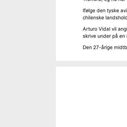
Ifølge den tyske av
chilenske landshold
Arturo Vidal vil an
skrive under på en 
Den 27-årige midtba