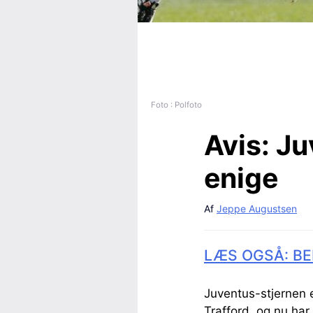
Foto : Polfoto
Avis:
Ju
enige
Af
Jeppe Augustsen
LÆS OGSÅ: BE
Juventus-stjernen 
Trafford, og nu har