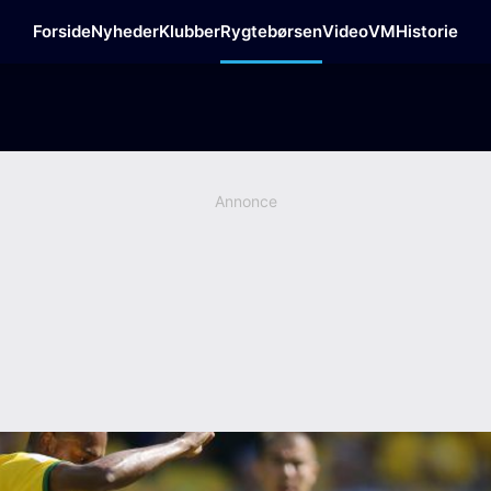
Forside
Nyheder
Klubber
Rygtebørsen
Video
VM
Historie
Annonce